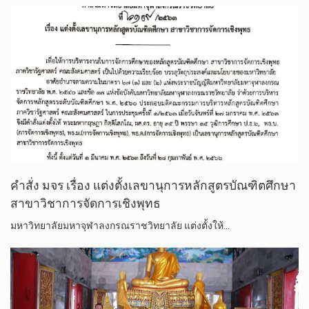
คำสั่ง​ มจร​ เรื่อง​ แต่งตั้ง​เลขานุการ​หลักสูตร​บัณฑิต​ศึกษา​
สาขาวิชา​การจัดการ​เชิง​พุทธ
มหาวิทยาลัย​มหา​จุฬา​ลง​ก​รณ​ราช​วิทยาลัย​ แต่งตั้ง​ให้​…