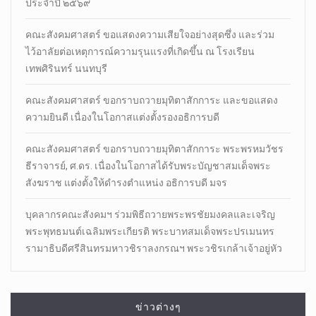
ประจำปี ๒๕๖๙
คณะสังคมศาสตร์ ขอแสดงความเสียใจอย่างสุดซึ่ง และร่วม
ไว้อาลัยต่อเหตุการณ์ความรุนแรงที่เกิดขึ้น ณ โรงเรียน
เทพศิรินทร์ นนทบุรี
คณะสังคมศาสตร์ ขอกราบถวายมุทิตาสักการะ และขอแสดง
ความยินดี เนื่องในโอกาสแต่งตั้งรองอธิการบดี
คณะสังคมศาสตร์ ขอกราบถวายมุทิตาสักการะ พระพรหมวัชร
ธีราจารย์, ศ.ดร. เนื่องในโอกาสได้รับพระบัญชาสมเด็จพระ
สังฆราช แต่งตั้งให้ดำรงตำแหน่ง อธิการบดี มจร
บุคลากรคณะสังคมฯ ร่วมพิธีถวายพระพรชัยมงคลและเจริญ
พระพุทธมนต์เฉลิมพระเกียรติ พระบาทสมเด็จพระปรเมนทร
รามาธิบดีศรีสินทรมหาวชิราลงกรณฯ พระวชิรเกล้าเจ้าอยู่หัว
ข่าวต่างๆ