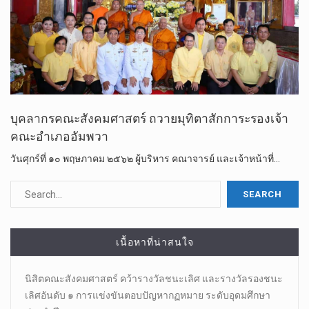
บุคลากร​คณะสังคม​ศาสตร์​ ถวายมุทิตาสักการะ​รองเจ้า
คณะอำเภออัมพวา
วัน​ศุกร์​ที่​ ๑๐​ พฤษภาคม​ ๒๕๖๒​ ผู้บริหาร​ คณาจารย์​ และ​เจ้า​หน้าที่​…
เนื้อหาที่น่าสนใจ
นิสิตคณะสังคมศาสตร์​ คว้ารางวัลชนะเลิศ และรางวัลรองชนะ
เลิศอันดับ ๑ การแข่งขันตอบปัญหากฏหมาย ระดับอุดมศึกษา