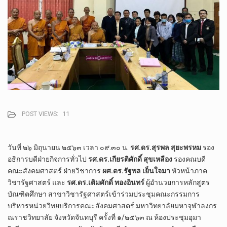
POST VIEWS:
11
วันที่​ ๒๖ มิถุนายน ๒๕๖๓​ เวลา​ ๐๙.๓๐​ น.
รศ.ดร.สุรพล​ สุ​ยะ​พรหม​
รอง​
อธิการบดี​ฝ่าย​กิจการ​ทั่วไป​
รศ.ดร.เกียรติ​ศักดิ์​ สุข​เหลือง
​ รองคณบดี​
คณะ​สังคม​ศาสตร์​ ฝ่าย​วิชาการ​
ผศ.ดร.รัฐ​พล​ เย็น​ใจมา
​ หัวหน้า​ภาค
วิชา​รัฐศาสตร์​ และ​
รศ.ดร.เติม​ศักดิ์​ ทอง​อิน​ทร์​
ผู้​อำนวยการ​หลักสูตร​
บัณฑิต​ศึกษา​ สาขาวิชา​รัฐศาสตร์​เข้า​ร่วมประชุมคณะกรรมการ
บริหารหน่วยวิทยบริการคณะสังคมศาสตร์ มหาวิทยาลัยมหาจุฬาลงกร
ณราชวิทยาลัย​ จังหวัด​จันทบุรี​ ครั้งที่ ๑/๒๕๖๓ ณ​ ห้องประชุม​อุมา​