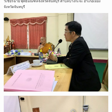
วิเชียร​ฉาย พุทธมณฑลจังหวัดจันทบุรี ตำบล​บางกะจะ​ อำเภอเมือง
จังหวัดจันทบุรี