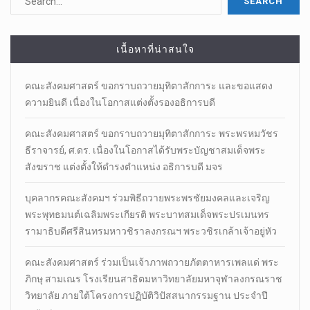
เนื้อหาที่น่าสนใจ
คณะสังคมศาสตร์ ขอกราบถวายมุทิตาสักการะ และขอแสดง
ความยินดี เนื่องในโอกาสแต่งตั้งรองอธิการบดี
คณะสังคมศาสตร์ ขอกราบถวายมุทิตาสักการะ พระพรหมวัชร
ธีราจารย์, ศ.ดร. เนื่องในโอกาสได้รับพระบัญชาสมเด็จพระ
สังฆราช แต่งตั้งให้ดำรงตำแหน่ง อธิการบดี มจร
บุคลากรคณะสังคมฯ ร่วมพิธีถวายพระพรชัยมงคลและเจริญ
พระพุทธมนต์เฉลิมพระเกียรติ พระบาทสมเด็จพระปรเมนทร
รามาธิบดีศรีสินทรมหาวชิราลงกรณฯ พระวชิรเกล้าเจ้าอยู่หัว
คณะสังคมศาสตร์ ร่วมเป็นเจ้าภาพถวายภัตตาหารเพลแด่ พระ
ภิกษุ สามเณร โรงเรียนสาธิตมหาวิทยาลัยมหาจุฬาลงกรณราช
วิทยาลัย ภายใต้โครงการปฏิบัติวิปัสสนากรรมฐาน ประจำปี