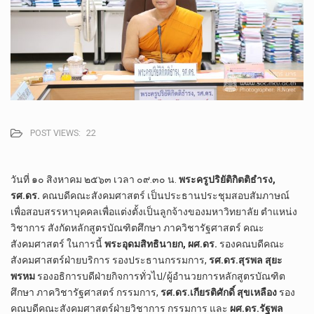
POST VIEWS:
22
วันที่ ๑๐ สิงหาคม ๒๕๖๓ เวลา ๐๙.๓๐ น.
พระครูปริยัติกิตติธำรง,
รศ.ดร.
คณบดีคณะสังคมศาสตร์ เป็นประธานประชุมสอบสัมภาษณ์
เพื่อสอบสรรหาบุคคลเพื่อแต่งตั้งเป็นลูกจ้างของมหาวิทยาลัย ตำแหน่ง
วิชาการ สังกัดหลักสูตรบัณฑิตศึกษา ภาควิชารัฐศาสตร์ คณะ
สังคมศาสตร์ ในการนี้
พระอุดมสิทธินายก, ผศ.ดร.
รองคณบดีคณะ
สังคมศาสตร์ฝ่ายบริการ รองประธานกรรมการ,
รศ.ดร.สุรพล สุยะ
พรหม
รองอธิการบดีฝ่ายกิจการทั่วไป/ผู้อำนวยการหลักสูตรบัณฑิต
ศึกษา ภาควิชารัฐศาสตร์ กรรมการ,
รศ.ดร.เกียรติศักดิ์ สุขเหลือง
รอง
คณบดีคณะสังคมศาสตร์ฝ่ายวิชาการ กรรมการ และ
ผศ.ดร.รัฐพล