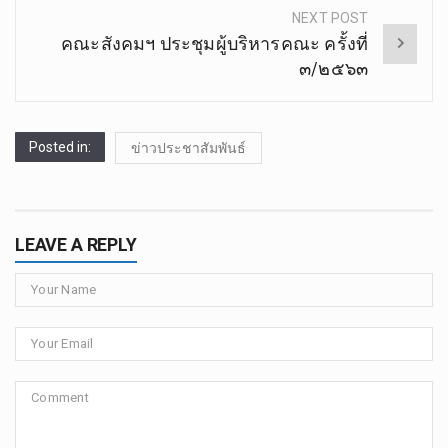
NEXT POST
คณะสังคม​ฯ​ ประชุมผู้บริหารคณะ​ ครั้ง​ที่​
๓/๒๕๖๓
Posted in:
ข่าวประชาสัมพันธ์
LEAVE A REPLY