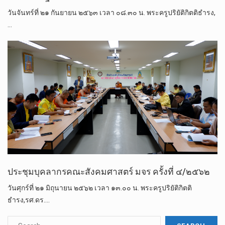
วันจันทร์ที่ ๒๑ กันยายน ๒๕๖๓ เวลา ๐๘.๓๐ น.​ พระครู​ปริยัติ​กิตติ​ธำรง,
…
ประชุมบุคลากรคณะสังคมศาสตร์ มจร ครั้งที่ ๔/๒๕๖๒
วันศุกร์ที่ ๒๑ มิถุนายน​ ๒๕๖๒ เวลา ๑๓.๐๐ น. พระครูปริยัติกิตติ
ธำรง,รศ.ดร.…