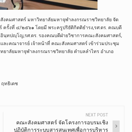
ณะสังคมศาสตร์ มหาวิทยาลัยมหาจุฬาลงกรณราชวิทยาลัย จัด
ครั้งที่ ๔/๒๕๖๑ โดยมี พระครูปริยัติกิตติธำรง,รศ.ดร. คณบดี
อินฺทปญฺโญ,รศ.ดร. รองคณบดีฝ่ายวิชาการคณะสังคมศาสตร์,
และคณาจารย์ เจ้าหน้าที่ คณะสังคมศาสตร์ เข้าร่วมประชุม
วิทยาลัยมหาจุฬาลงกรณราชวิทยาลัย ตำบลลำไทร อำเภอ
ศ ฤทธิเดช
NEXT POST
คณะสังคมศาสตร์ จัดโครงการอบรมเชิง
ปฏิบัติการระบบสารสนเทศเพื่อการบริหาร