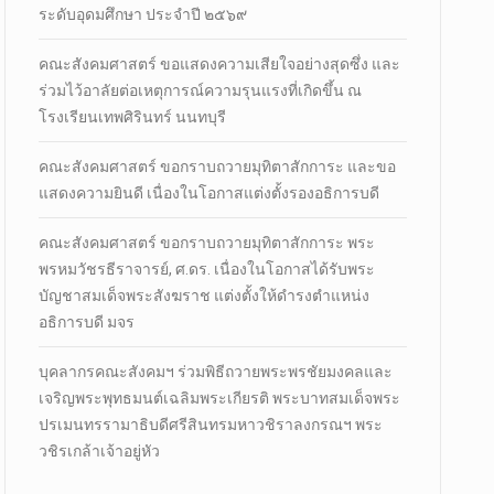
ระดับอุดมศึกษา ประจำปี ๒๕๖๙
คณะสังคมศาสตร์ ขอแสดงความเสียใจอย่างสุดซึ่ง และ
ร่วมไว้อาลัยต่อเหตุการณ์ความรุนแรงที่เกิดขึ้น ณ
โรงเรียนเทพศิรินทร์ นนทบุรี
คณะสังคมศาสตร์ ขอกราบถวายมุทิตาสักการะ และขอ
แสดงความยินดี เนื่องในโอกาสแต่งตั้งรองอธิการบดี
คณะสังคมศาสตร์ ขอกราบถวายมุทิตาสักการะ พระ
พรหมวัชรธีราจารย์, ศ.ดร. เนื่องในโอกาสได้รับพระ
บัญชาสมเด็จพระสังฆราช แต่งตั้งให้ดำรงตำแหน่ง
อธิการบดี มจร
บุคลากรคณะสังคมฯ ร่วมพิธีถวายพระพรชัยมงคลและ
เจริญพระพุทธมนต์เฉลิมพระเกียรติ พระบาทสมเด็จพระ
ปรเมนทรรามาธิบดีศรีสินทรมหาวชิราลงกรณฯ พระ
วชิรเกล้าเจ้าอยู่หัว