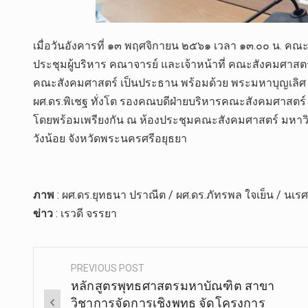
เมื่อวันอังคารที่ ๑๓ พฤศจิกายน ๒๕๖๑ เวลา ๑๓.๐๐ น. ค
ประชุมผู้บริหาร คณาจารย์ และเจ้าหน้าที่ คณะสังคมศาสตร์ 
คณะสังคมศาสตร์ เป็นประธาน พร้อมด้วย พระมหาบุญเลิศ 
ผศ.ดร.พิเชฐ ทั่งโต รองคณบดีฝ่ายบริหารคณะสังคมศาสตร์ 
โดยพร้อมเพรียงกัน ณ ห้องประชุมคณะสังคมศาสตร์ มหา
วังน้อย จังหวัดพระนครศรีอยุธยา
ภาพ
: ผศ.ดร.ยุทธนา ปราณีต / ผศ.ดร.ภัทรพล ใจเย็น / นเร
ข่าว
: เรวดี จรรยา
PREVIOUS POST
Post
หลักสูตรพุทธศาสตรมหาบัณฑิต สาขา
navigation
วิชาการจัดการเชิงพุทธ จัดโครงการ