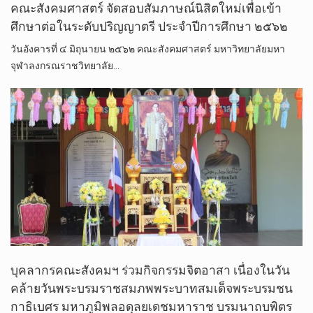
คณะสังคม​ศาสตร์​ จัดสอบสัมภาษณ์​นิสิตใหม่เพื่อเข้า
ศึกษาต่อในระดับปริญญาตรี​ ประจำ​ปี​การศึกษา​ ๒๕๖๒
วันอังคารที่ ๔ มิถุนายน ๒๕๖๒ คณะสังคมศาสตร์ มหาวิทยาลัยมหา
จุฬาลงกรณราชวิทยาลัย…
บุคลากรคณะสังคมฯ ร่วมกิจกรรมจิตอาสา เนื่องในวัน
คล้ายวันพระบรมราชสมภพพระบาทสมเด็จพระบรมชน
กาธิเบศร มหาภูมิพลอดุลยเดชมหาราช บรมนาถบพิตร