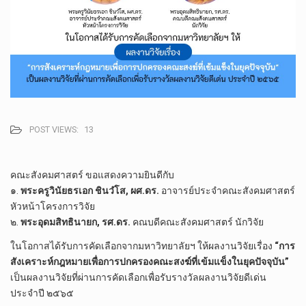
POST VIEWS:
13
คณะสังคม​ศาสตร์​ ขอ​แสดง​ความยินดี​กับ​
๑.
พระครู​วินัยธร​เอก​ ชิ​นว​ํ​โส, ผศ.ดร.​
อาจารย์​ประจำ​คณะสังคม​ศาสตร์​
หัวหน้า​โครงการ​วิจัย
๒.
พระ​อุดม​สิทธิ​นายก, รศ.ดร.​
คณบดี​คณะ​สังคม​ศาสตร์​ นักวิจัย
ในโอกาส​ได้รับ​การคัดเลือก​จากมหาวิทยาลัย​ฯ​ ให้ผลงานวิจัย​เรื่อง​
“การ
สังเคราะห์​กฎหมาย​เพื่อ​การปกครอง​คณะสงฆ์​ที่​เข้มแข็ง​ใน​ยุค​ปัจจุบัน​”
เป็น​ผลงานวิจัย​ที่​ผ่าน​การ​คัดเลือก​เพื่อ​รับรางวัล​ผลงานวิจัย​ดีเด่น​
ประจำปี​ ๒๕​๖​๕