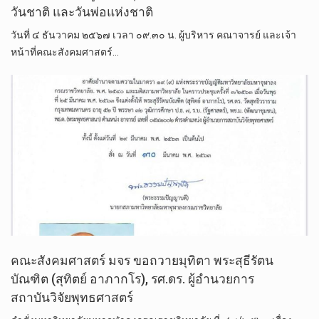
วันชาติ และวันพ่อแห่งชาติ
วันที่ ๔ ธันวาคม ๒๕๖๗ เวลา ๐๙.๓๐ น. ผู้บริหาร คณาจารย์ และเจ้า
หน้าที่คณะสังคมศาสตร์…
คณะสังคม​ศาสตร์​ มจร​ ขอ​ถวายมุทิตา​ พระสุธีรัตน
บัณฑิต (สุทิตย์ อาภากโร), รศ.ดร.​ ผู้อำนวยการ
สถาบันวิจัยพุทธศาสตร์