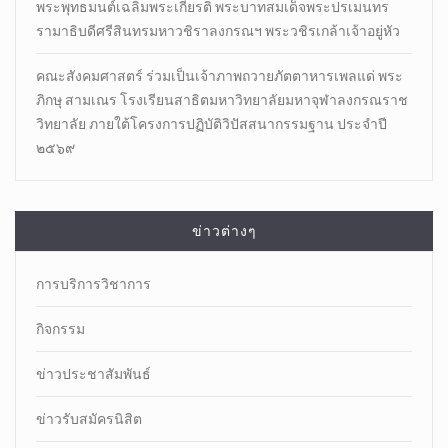
พระพุทธมนต์เฉลิมพระเกียรติ พระบาทสมเด็จพระปรเมนทร
รามาธิบดีศรีสินทรมหาวชิราลงกรณฯ พระวชิรเกล้าเจ้าอยู่หัว
คณะสังคมศาสตร์ ร่วมเป็นเจ้าภาพถวายภัตตาหารเพลแด่ พระ
ภิกษุ สามเณร โรงเรียนสาธิตมหาวิทยาลัยมหาจุฬาลงกรณราช
วิทยาลัย ภายใต้โครงการปฏิบัติวิปัสสนากรรมฐาน ประจำปี
๒๕๖๙
ข่าวต่างๆ
การบริการวิชาการ
กิจกรรม
ข่าวประชาสัมพันธ์
ข่าวรับสมัครนิสิต