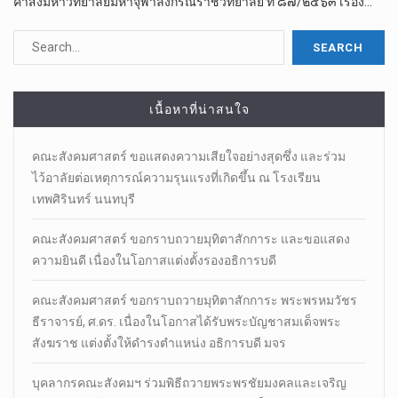
คำสั่งมหาวิทยาลัยมหาจุฬาลงกรณราชวิทยาลัย ที่ ๘๗/๒๕๖๓ เรื่อง…
เนื้อหาที่น่าสนใจ
คณะสังคมศาสตร์ ขอแสดงความเสียใจอย่างสุดซึ่ง และร่วม
ไว้อาลัยต่อเหตุการณ์ความรุนแรงที่เกิดขึ้น ณ โรงเรียน
เทพศิรินทร์ นนทบุรี
คณะสังคมศาสตร์ ขอกราบถวายมุทิตาสักการะ และขอแสดง
ความยินดี เนื่องในโอกาสแต่งตั้งรองอธิการบดี
คณะสังคมศาสตร์ ขอกราบถวายมุทิตาสักการะ พระพรหมวัชร
ธีราจารย์, ศ.ดร. เนื่องในโอกาสได้รับพระบัญชาสมเด็จพระ
สังฆราช แต่งตั้งให้ดำรงตำแหน่ง อธิการบดี มจร
บุคลากรคณะสังคมฯ ร่วมพิธีถวายพระพรชัยมงคลและเจริญ