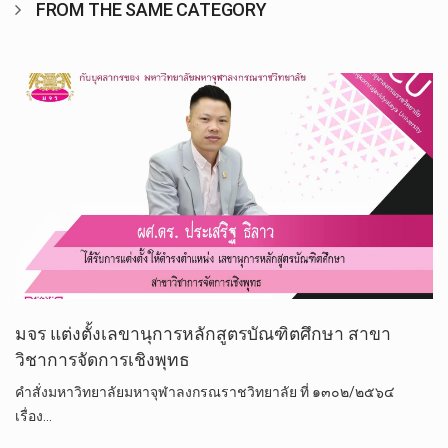
FROM THE SAME CATEGORY
มจร แต่งตั้งเลขานุการหลักสูตรบัณฑิตศึกษา สาขา
วิชาการจัดการเชิงพุทธ
คำสั่งมหาวิทยาลัยมหาจุฬาลงกรณราชวิทยาลัย ที่ ๑๓๐๒/๒๕๖๔
เรื่อง…