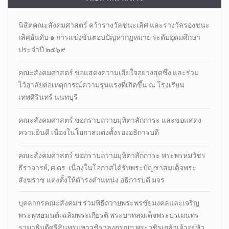
นิสิตคณะสังคมศาสตร์​ คว้ารางวัลชนะเลิศ และรางวัลรองชนะ
เลิศอันดับ ๑ การแข่งขันตอบปัญหากฏหมาย ระดับอุดมศึกษา
ประจำปี ๒๕๖๙
คณะสังคมศาสตร์ ขอแสดงความเสียใจอย่างสุดซึ่ง และร่วม
ไว้อาลัยต่อเหตุการณ์ความรุนแรงที่เกิดขึ้น ณ โรงเรียน
เทพศิรินทร์ นนทบุรี
คณะสังคมศาสตร์ ขอกราบถวายมุทิตาสักการะ และขอแสดง
ความยินดี เนื่องในโอกาสแต่งตั้งรองอธิการบดี
คณะสังคมศาสตร์ ขอกราบถวายมุทิตาสักการะ พระพรหมวัชร
ธีราจารย์, ศ.ดร. เนื่องในโอกาสได้รับพระบัญชาสมเด็จพระ
สังฆราช แต่งตั้งให้ดำรงตำแหน่ง อธิการบดี มจร
บุคลากรคณะสังคมฯ ร่วมพิธีถวายพระพรชัยมงคลและเจริญ
พระพุทธมนต์เฉลิมพระเกียรติ พระบาทสมเด็จพระปรเมนทร
รามาธิบดีศรีสินทรมหาวชิราลงกรณฯ พระวชิรเกล้าเจ้าอยู่หัว