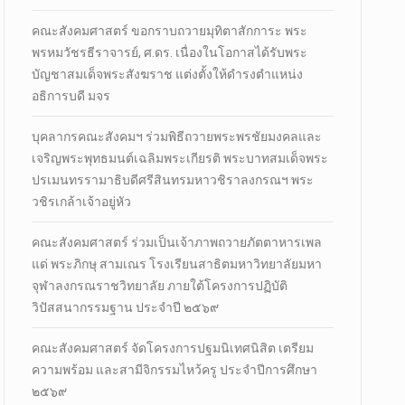
คณะสังคมศาสตร์ ขอกราบถวายมุทิตาสักการะ พระ
พรหมวัชรธีราจารย์, ศ.ดร. เนื่องในโอกาสได้รับพระ
บัญชาสมเด็จพระสังฆราช แต่งตั้งให้ดำรงตำแหน่ง
อธิการบดี มจร
บุคลากรคณะสังคมฯ ร่วมพิธีถวายพระพรชัยมงคลและ
เจริญพระพุทธมนต์เฉลิมพระเกียรติ พระบาทสมเด็จพระ
ปรเมนทรรามาธิบดีศรีสินทรมหาวชิราลงกรณฯ พระ
วชิรเกล้าเจ้าอยู่หัว
คณะสังคมศาสตร์ ร่วมเป็นเจ้าภาพถวายภัตตาหารเพล
แด่ พระภิกษุ สามเณร โรงเรียนสาธิตมหาวิทยาลัยมหา
จุฬาลงกรณราชวิทยาลัย ภายใต้โครงการปฏิบัติ
วิปัสสนากรรมฐาน ประจำปี ๒๕๖๙
คณะสังคมศาสตร์ จัดโครงการปฐมนิเทศนิสิต เตรียม
ความพร้อม และสามีจิกรรมไหว้ครู ประจำปีการศึกษา
๒๕๖๙