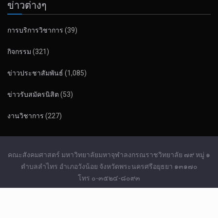
ข่าวต่างๆ
การบริการวิชาการ
(39)
กิจกรรม
(321)
ข่าวประชาสัมพันธ์
(1,085)
ข่าวรับสมัครนิสิต
(53)
งานวิชาการ
(227)
คณะสังคมศาสตร์ มหาวิทยาลัยมหาจุฬาลงกรณราชวิทยาลัย ๗๙ หมู่ ๑
ตำบลลำไทร อำเภอวังน้อย จังหวัดพระนครศรีอยุธยา ๑๓๑๗๐
โทร ๐-๓๕๒๔-๘๐๙๓