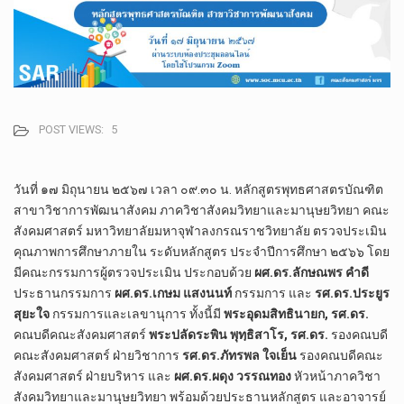
POST VIEWS:
5
วันที่ ๑๗ มิถุนายน ๒๕๖๗ เวลา ๐๙.๓๐ น. หลักสูตรพุทธศาสตรบัณฑิต
สาขาวิชาการพัฒนาสังคม ภาควิชาสังคมวิทยาและมานุษยวิทยา คณะ
สังคมศาสตร์ มหาวิทยาลัยมหาจุฬาลงกรณราชวิทยาลัย ตรวจประเมิน
คุณภาพการศึกษาภายใน ระดับหลักสูตร ประจำปีการศึกษา ๒๕๖๖ โดย
มีคณะกรรมการผู้ตรวจประเมิน ประกอบด้วย
ผศ.ดร.ลักษณพร คำดี
ประธานกรรมการ
ผศ.ดร.เกษม แสงนนท์
กรรมการ และ
รศ.ดร.ประยูร
สุยะใจ
กรรมการและเลขานุการ ทั้งนี้มี
พระอุดมสิทธินายก, รศ.ดร.
คณบดีคณะสังคมศาสตร์
พระปลัด​ระพิน​ พุท​ฺ​ธิ​สาโร, รศ.ดร.​
รองคณบดี​
คณะสังคม​ศาสตร์​ ฝ่าย​วิชาการ​
รศ.ดร.ภัทร​พล​ ใจเย็น
​ รองคณบดี​คณะ​
สังคม​ศาสตร์​ ฝ่าย​บริหาร และ
ผศ.ดร.ผดุง วรรณทอง
หัวหน้าภาควิชา
สังคมวิทยาและมานุษยวิทยา พร้อมด้วยประธานหลักสูตร และอาจารย์