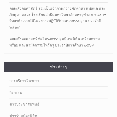
คณะสังคมศาสตร์ ร่วมเป็นเจ้าภาพถวายภัตตาหารเพลแด่ พระ
ภิกษุ สามเณร โรงเรียนสาธิตมหาวิทยาลัยมหาจุฬาลงกรณราช
วิทยาลัย ภายใต้โครงการปฏิบัติวิปัสสนากรรมฐาน ประจำปี
๒๕๖๙
คณะสังคมศาสตร์ จัดโครงการปฐมนิเทศนิสิต เตรียมความ
พร้อม และสามีจิกรรมไหว้ครู ประจำปีการศึกษา ๒๕๖๙
ข่าวต่างๆ
การบริการวิชาการ
กิจกรรม
ข่าวประชาสัมพันธ์
ข่าวรับสมัครนิสิต