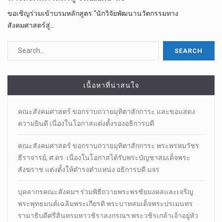
ขอเชิญร่วมเข้าบรมหลักสูตร “นักวิจัยพัฒนานวัตกรรมทาง
สังคมศาสตร์สู่…
เนื้อหาที่น่าสนใจ
คณะสังคมศาสตร์ ขอกราบถวายมุทิตาสักการะ และขอแสดง
ความยินดี เนื่องในโอกาสแต่งตั้งรองอธิการบดี
คณะสังคมศาสตร์ ขอกราบถวายมุทิตาสักการะ พระพรหมวัชร
ธีราจารย์, ศ.ดร. เนื่องในโอกาสได้รับพระบัญชาสมเด็จพระ
สังฆราช แต่งตั้งให้ดำรงตำแหน่ง อธิการบดี มจร
บุคลากรคณะสังคมฯ ร่วมพิธีถวายพระพรชัยมงคลและเจริญ
พระพุทธมนต์เฉลิมพระเกียรติ พระบาทสมเด็จพระปรเมนทร
รามาธิบดีศรีสินทรมหาวชิราลงกรณฯ พระวชิรเกล้าเจ้าอยู่หัว