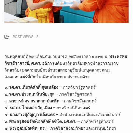
POST VIEWS:
3
วันพฤหัสบดีที่ ๒๖ เดือนกันยายน พ.ศ. ๒๕๖๗ เวลา ๑๐.๓๐ น.
พระพรหม
วัชรธีราจารย์, ศ.ดร.
อธิการบดีมหาวิทยาลัยมหาจุฬาลงกรณราช
วิทยาลัย เมตตามอบบัตรอำนวยพรอายุวัฒน์แก่บุคลากรคณะ
สังคมศาสตร์ที่เกิดในเดือนกันยายน ประกอบด้วย
๑.
รศ.ดร.เกียรติศักดิ์ สุขเหลือง
– ภาควิชารัฐศาสตร์
๒.
รศ.ดร.ประณต นันทิยะกุล
– ภาควิชารัฐศาสตร์
๓.
อาจารย์ ดร.กรกต ชาบัณฑิต
– ภาควิชารัฐศาสตร์
๔.
รศ.ดร.โกเมศ ขวัญเมือง
– ภาควิชานิติศาสตร์
๕.
นางสาวสุกัญญา แจ้งนคร
– สำนักงานคณบดีคณะสังคมศาสตร์
๖.
พระครูสังฆรักษ์เอกลักษ์ อชิโต, ผศ.ดร.
– ภาควิชารัฐศาสตร์
๗.
พระอุดมบัณฑิต, ดร.
– ภาควิชาสังคมวิทยาและมานุษยวิทยา