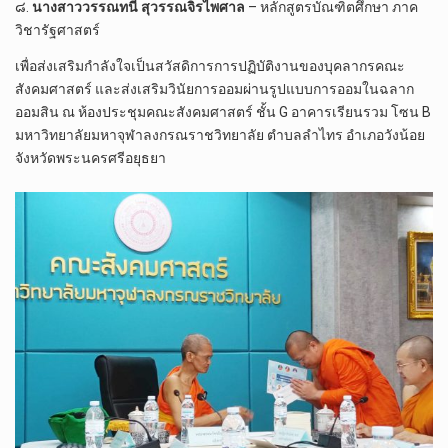
๘.
นางสาววรรณทนี สุวรรณจิรไพศาล
– หลักสูตรบัณฑิตศึกษา ภาค
วิชารัฐศาสตร์
เพื่อส่งเสริมกำลังใจเป็นสวัสดิการการปฏิบัติงานของบุคลากรคณะ
สังคมศาสตร์ และส่งเสริมวินัยการออมผ่านรูปแบบการออมในฉลาก
ออมสิน ณ ห้องประชุมคณะสังคมศาสตร์ ชั้น G อาคารเรียนรวม โซน B
มหาวิทยาลัยมหาจุฬาลงกรณราชวิทยาลัย ตำบลลำไทร อำเภอวังน้อย
จังหวัดพระนครศรีอยุธยา