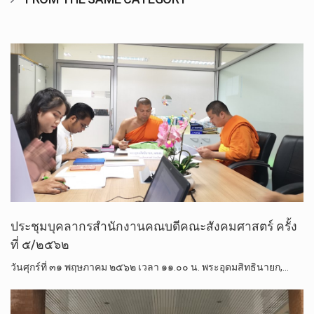
ประชุม​บุคลากร​สำนักงาน​คณบดี​คณะ​สังคม​ศาสตร์​ ครั้ง​
ที่​ ๕/๒๕๖๒
วันศุกร์​ที่​ ๓๑​ พฤษภาคม​ ๒๕​๖​๒​ เวลา​ ๑๑.๐๐​ น. พระอุดมสิทธิ​นายก,…