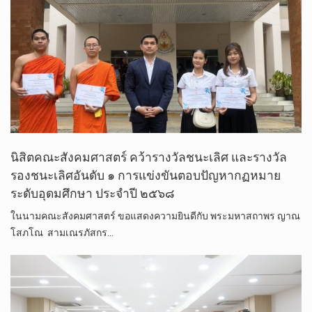
นิสิตคณะสังคมศาสตร์​ คว้ารางวัลชนะเลิศ และรางวัล
รองชนะเลิศอันดับ ๑ การแข่งขันตอบปัญหากฏหมาย
ระดับอุดมศึกษา ประจำปี ๒๕๖๘
ในนามคณะสังคมศาสตร์ ขอแสดงความยินดีกับ พระมหาสถาพร ญาณ
โสภโณ สามเณรภัสกร…