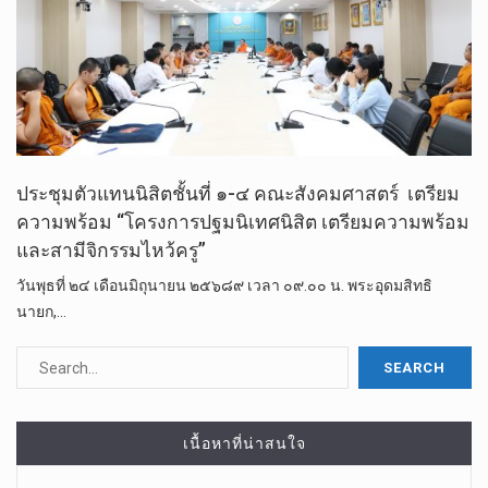
ประชุมตัวแทนนิสิตชั้นที่ ๑-๔ คณะสังคมศาสตร์​ ​ เตรียม​
ความพร้อม “โครงการปฐมนิเทศนิสิต เตรียมความพร้อม
และสามีจิกรรมไหว้ครู”
วันพุธที่​ ๒๔​ เดือนมิถุนายน ๒๕๖๘๙ เวลา​ ๐๙.๐๐​ น.​ พระอุดมสิทธิ
นายก,…
เนื้อหาที่น่าสนใจ