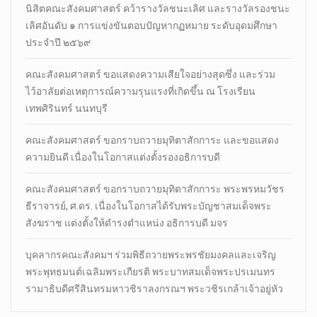
นิสิตคณะสังคมศาสตร์​ คว้ารางวัลชนะเลิศ และรางวัลรองชนะ
เลิศอันดับ ๑ การแข่งขันตอบปัญหากฏหมาย ระดับอุดมศึกษา
ประจำปี ๒๕๖๙
คณะสังคมศาสตร์ ขอแสดงความเสียใจอย่างสุดซึ่ง และร่วม
ไว้อาลัยต่อเหตุการณ์ความรุนแรงที่เกิดขึ้น ณ โรงเรียน
เทพศิรินทร์ นนทบุรี
คณะสังคมศาสตร์ ขอกราบถวายมุทิตาสักการะ และขอแสดง
ความยินดี เนื่องในโอกาสแต่งตั้งรองอธิการบดี
คณะสังคมศาสตร์ ขอกราบถวายมุทิตาสักการะ พระพรหมวัชร
ธีราจารย์, ศ.ดร. เนื่องในโอกาสได้รับพระบัญชาสมเด็จพระ
สังฆราช แต่งตั้งให้ดำรงตำแหน่ง อธิการบดี มจร
บุคลากรคณะสังคมฯ ร่วมพิธีถวายพระพรชัยมงคลและเจริญ
พระพุทธมนต์เฉลิมพระเกียรติ พระบาทสมเด็จพระปรเมนทร
รามาธิบดีศรีสินทรมหาวชิราลงกรณฯ พระวชิรเกล้าเจ้าอยู่หัว