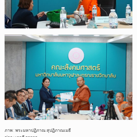
ภาพ : พระมหา​ปฏิภาณ​ สุ​ปฏิภาณ​เมธี