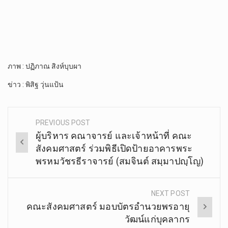
ภาพ : ปฏิภาณ สิงห์บุบผา
ข่าว : พิสิฐ วุ่นแป้น
PREVIOUS POST
Post
ผู้บริหาร​ คณาจารย์​ และ​เจ้า​หน้าที่​ คณะ​
navigation
สังคม​ศาสตร์​ ร่วมพิธีเปิดป้ายอาคารพระ
พรหมวัชรธีราจารย์ (สมจินต์ สมฺมาปญฺโญ)
NEXT POST
คณะสังคมศาสตร์ มอบบัตรอำนวยพรอายุ
วัฒน์แก่บุคลากร