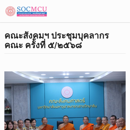
คณะสังคมฯ ประชุมบุคลากร
คณะ ครั้งที่ ๕/๒๕๖๘