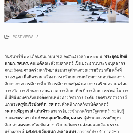
POST VIEWS:
3
วันจันทร์ที่ ๒๙ เดือนกันยายน พ.ศ. ๒๕๖๘ เวลา ๐๙.๐๐ น.
พระอุดมสิทธิ
นายก, รศ.ดร.
คณบดีคณะสังคมศาสตร์ เป็นประธานประชุมบุคลากร
คณะสังคมศาสตร์ มหาวิทยาลัยมหาจุฬาลงกรณราชวิทยาลัย ครั้งที่
๕/๒๕๖๘ เพื่อพิจารณาเรื่อง การเตรียมความพร้อมการสอบวัดผลการ
ศึกษา ภาคการศึกษาที่ ๑ ปีการศึกษา ๒๕๖๘ และการเตรียมความพร้อม
การเปิดการเรียนการสอน ภาคการศึกษาที่ ๒ ปีการศึกษา ๒๕๖๘ ในการ
นี้ มีพิธีมอบคำสั่งแต่งตั้งตำแหน่งทางวิชาการ ระดับ รองศาสตราจารย์
แก่
พระครูชินวีรบัณฑิต, รศ.ดร.
หัวหน้าภาควิชานิติศาสตร์
รศ.ดร.หัฏฐกรณ์ แก่นท้าว
อาจารย์ประจำภาควิชารัฐศาสตร์ ระดับผู้
ช่วยศาตราจารย์ แก่
พระอุดมบัณฑิต, ผศ.ดร.
ผู้อำนวยการหลักสูตร
ศิลปศาสตรมหาบัณฑิต สาขาวิชานวัตกรรมสังคมและวัฒนธรรม
สร้างสรรค์
ผศ.ดร.ขวัญชนก เหล่าสุนทร
อาจารย์ประจำภาควิชา