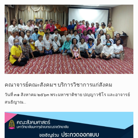
คณาจารย์​คณะสังคม​ฯ​ บริการวิชาการแก่สังคม
วันที่​ ๓๑​ สิงหาคม​ ๒๕​๖​๓​ พระมหาชาติชาย ปญฺญาวชิโร​ และอาจารย์​
สนธิญาณ…