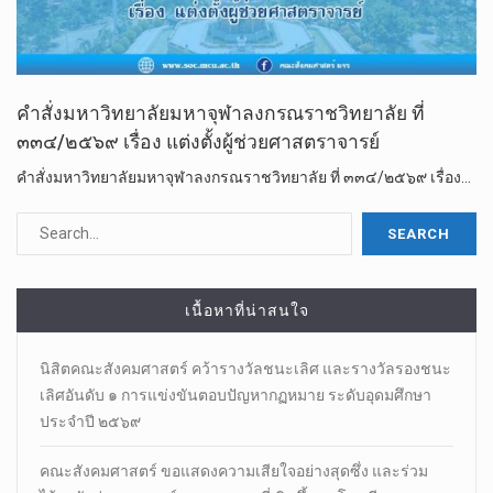
คำสั่งมหาวิทยาลัยมหาจุฬาลงกรณราชวิทยาลัย ที่
๓๓๔/๒๕๖๙ เรื่อง แต่งตั้งผู้ช่วยศาสตราจารย์
คำสั่งมหาวิทยาลัยมหาจุฬาลงกรณราชวิทยาลัย ที่ ๓๓๔/๒๕๖๙ เรื่อง…
เนื้อหาที่น่าสนใจ
นิสิตคณะสังคมศาสตร์​ คว้ารางวัลชนะเลิศ และรางวัลรองชนะ
เลิศอันดับ ๑ การแข่งขันตอบปัญหากฏหมาย ระดับอุดมศึกษา
ประจำปี ๒๕๖๙
คณะสังคมศาสตร์ ขอแสดงความเสียใจอย่างสุดซึ่ง และร่วม