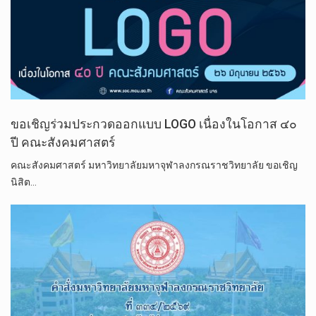
ขอ​เชิญ​ร่วมประกวด​ออกแบบ​ LOGO เนื่องในโอกาส ๔๐
ปี​ คณะสังคม​ศาสตร์​
คณะสังคมศาสตร์ มหาวิทยาลัยมหาจุฬาลงกรณราชวิทยาลัย ขอ​เชิญ
นิสิต…