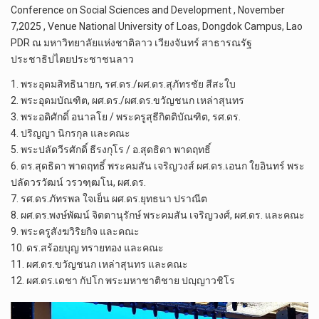
Conference on Social Sciences and Development , November
7,2025 , Venue National University of Loas, Dongdok Campus, Lao
PDR ณ​ มหาวิทยาลัยแห่งชาติลาว เวียงจันทร์ สาธารณรัฐ
ประชาธิปไตยประชาชนลาว
1. พระอุดมสิทธินายก, รศ.ดร./ผศ.ดร.สุภัทรชัย สีสะใบ
2. พระอุดมบัณฑิต, ผศ.ดร./ผศ.ดร.ขวัญชนก เหล่าสุนทร
3. พระอดิศักดิ์ อนาลโย / พระครูสุธีกิตติบัณฑิต, รศ.ดร.
4. ปริญญา นิกรกุล และคณะ
5. พระปลัดวีรศักดิ์ ธีรงกุโร / อ.สุดธิดา พาดฤทธิ์
6. ดร.สุดธิดา พาดฤทธิ์ พระคมสัน เจริญวงส์ ผศ.ดร.เอนก ใยอินทร์ พระ
ปลัดวรวัฒน์ วรวฑฺฒโน, ผศ.ดร.
7. รศ.ดร.ภัทรพล ใจเย็น ผศ.ดร.ยุทธนา ปราณีต
8. ผศ.ดร.พงษ์พัฒน์ จิตตานุรักษ์ พระคมสัน เจริญวงศ์, ผศ.ดร. และคณะ
9. พระครูสังฆวิริยกิจ และคณะ
10. ดร.สร้อยบุญ ทรายทอง และคณะ
11. ผศ.ดร.ขวัญชนก เหล่าสุนทร และคณะ
12. ผศ.ดร.เดชา กัปโก พระมหาชาติชาย ปญฺญาวชิโร