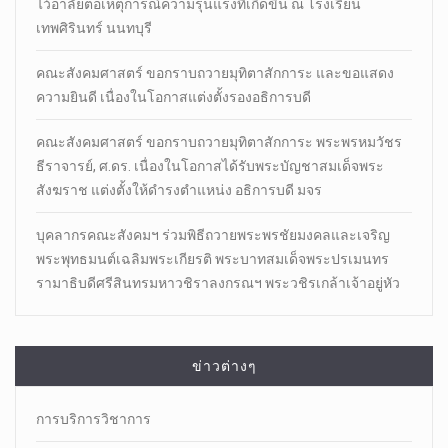
ไว้อาลัยต่อเหตุการณ์ความรุนแรงที่เกิดขึ้น ณ โรงเรียน
เทพศิรินทร์ นนทบุรี
คณะสังคมศาสตร์ ขอกราบถวายมุทิตาสักการะ และขอแสดง
ความยินดี เนื่องในโอกาสแต่งตั้งรองอธิการบดี
คณะสังคมศาสตร์ ขอกราบถวายมุทิตาสักการะ พระพรหมวัชร
ธีราจารย์, ศ.ดร. เนื่องในโอกาสได้รับพระบัญชาสมเด็จพระ
สังฆราช แต่งตั้งให้ดำรงตำแหน่ง อธิการบดี มจร
บุคลากรคณะสังคมฯ ร่วมพิธีถวายพระพรชัยมงคลและเจริญ
พระพุทธมนต์เฉลิมพระเกียรติ พระบาทสมเด็จพระปรเมนทร
รามาธิบดีศรีสินทรมหาวชิราลงกรณฯ พระวชิรเกล้าเจ้าอยู่หัว
ข่าวต่างๆ
การบริการวิชาการ