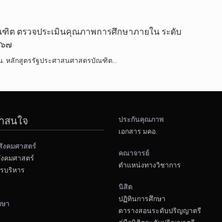
ณฑิต ตรวจประเมินคุณภาพการศึกษาภายใน ระดับ
๕๖๗
๐ น. หลักสูตรรัฐประศาสนศาสตรบัณฑิต…
น่าสนใจ
ประกันคุณภาพ
เอกสาร มคอ.
สังคมศาสตร์
คณาจารย์
ังคมศาสตร์
ตำแหน่งทางวิชาการ
รบริหาร
นิสิต
ปฏิทินการศึกษา
กษา
ตารางสอนระดับปริญญาตรี