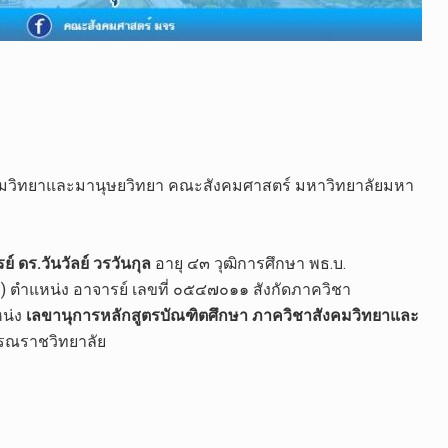
สังคมวิทยาและมานุษยวิทยา คณะสังคมศาสตร์ มหาวิทยาลัยมหา
ย์ ดร.วันวัลย์ วรวันกุล
อายุ ๔๓ วุฒิการศึกษา พธ.บ.
ม) ตำแหน่ง อาจารย์ เลขที่ ๐๕๔๗๐๑๑ สังกัดภาควิชา
หน่ง
เลขานุการหลักสูตรบัณฑิตศึกษา ภาควิชาสังคมวิทยาและ
รณราชวิทยาลัย