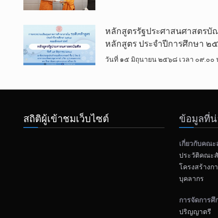
หลักสูตรรัฐประศาสนศาสตรบั
หลักสูตร ประจำปีการศึกษา ๒
วันที่ ๑๕ มิถุนายน ๒๕๖๘ เวลา ๐๙.๐
สถิติผู้เข้าชมเว็บไซต์
ข้อมูลที่
เกี่ยวกับคณะ
ประวัติคณะส
โครงสร้างกา
บุคลากร
การจัดการศึ
ปริญญาตรี