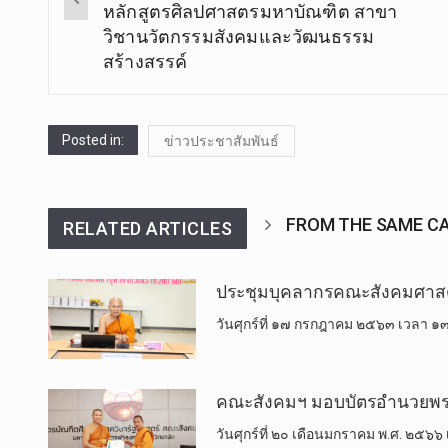
หลักสูตรศิลปศาสตรมหาบัณฑิต สาขา
วิชานวัตกรรมสังคมและวัฒนธรรม
สร้างสรรค์
Posted in:
ข่าวประชาสัมพันธ์
FROM THE SAME C
RELATED ARTICLES
ประชุมบุคลากรคณะสังคมศาสตร
วันศุกร์ที่ ๑๗ กรกฎาคม ๒๕๖๓ เวลา ๑๓.
คณะสังคม​ฯ​ มอบบัตรอำนวยพร​อาย
วันศุกร์ที่ ๒๐ เดือนมกราคม พ.ศ. ๒๕๖๖