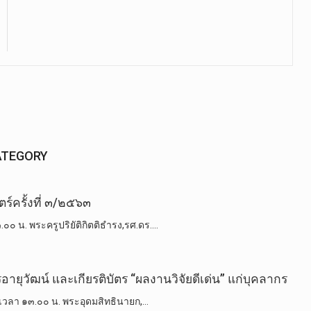
ATEGORY
์ครั้งที่ ๓/๒๕๖๓
๐๐ น. พระครูปริยัติกิตติธำรง,รศ.ดร.…
ุ​วัฒ​น์​ และเกียรติบัตร​ “ผลงานวิจัย​ดีเด่น” แก่บุคลากร
 เวลา ๑๓.๐๐ น. พระอุดมสิทธินายก,​…