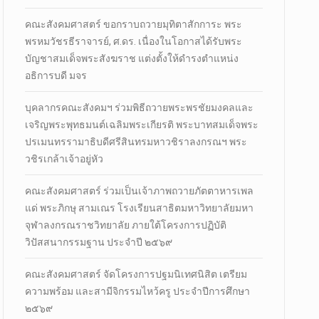
คณะสังคมศาสตร์ ขอกราบถวายมุทิตาสักการะ พระ
พรหมวัชรธีราจารย์, ศ.ดร. เนื่องในโอกาสได้รับพระ
บัญชาสมเด็จพระสังฆราช แต่งตั้งให้ดำรงตำแหน่ง
อธิการบดี มจร
บุคลากรคณะสังคมฯ ร่วมพิธีถวายพระพรชัยมงคลและ
เจริญพระพุทธมนต์เฉลิมพระเกียรติ พระบาทสมเด็จพระ
ปรเมนทรรามาธิบดีศรีสินทรมหาวชิราลงกรณฯ พระ
วชิรเกล้าเจ้าอยู่หัว
คณะสังคมศาสตร์ ร่วมเป็นเจ้าภาพถวายภัตตาหารเพล
แด่ พระภิกษุ สามเณร โรงเรียนสาธิตมหาวิทยาลัยมหา
จุฬาลงกรณราชวิทยาลัย ภายใต้โครงการปฏิบัติ
วิปัสสนากรรมฐาน ประจำปี ๒๕๖๙
คณะสังคมศาสตร์ จัดโครงการปฐมนิเทศนิสิต เตรียม
ความพร้อม และสามีจิกรรมไหว้ครู ประจำปีการศึกษา
๒๕๖๙