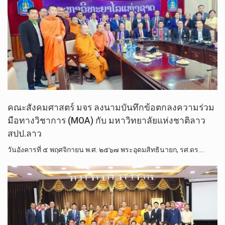
คณะสังคมศาสตร์ มจร ลงนามบันทึกข้อตกลงความร่วม
มือทางวิชาการ (MOA)​ กับ มหาวิทยาลัยแห่งชาติลาว
สปป.ลาว
วันอังคารที่ ๕ พฤศจิกายน พ.ศ. ๒๕๖๗ พระ​อุดม​สิทธิ​นายก, รศ.ดร.​…