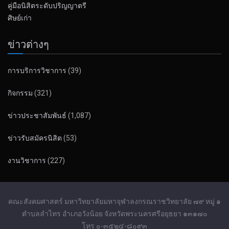
คู่มือนิสิตระดับปริญญาตรี
ศิษย์เก่า
ข่าวต่างๆ
การบริการวิชาการ
(39)
กิจกรรม
(321)
ข่าวประชาสัมพันธ์
(1,087)
ข่าวรับสมัครนิสิต
(53)
งานวิชาการ
(227)
คณะสังคมศาสตร์ มหาวิทยาลัยมหาจุฬาลงกรณราชวิทยาลัย ๗๙ หมู่ ๑
ตำบลลำไทร อำเภอวังน้อย จังหวัดพระนครศรีอยุธยา ๑๓๑๗๐
โทร ๐-๓๕๒๔-๘๐๙๓