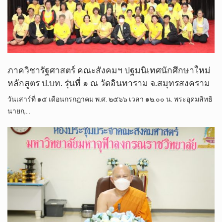
ภาควิชารัฐศาสตร์ คณะสังคมฯ ปฐมนิเทศนักศึกษาใหม่
หลักสูตร ป.บท. รุ่นที่ ๑ ณ วัดอินทาราม จ.สมุทรสงคราม
วันเสาร์ที่ ๑๕ เดือนกรกฎาคม พ.ศ. ๒๕๖๖ เวลา ๑๒.๐๐ น. พระอุดมสิทธิ
นายก,…