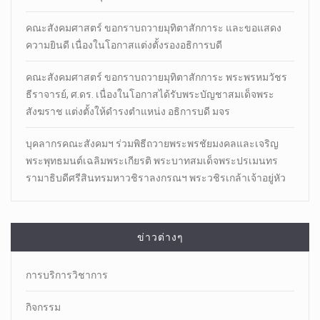
คณะสังคมศาสตร์ ขอกราบถวายมุทิตาสักการะ และขอแสดง
ความยินดี เนื่องในโอกาสแต่งตั้งรองอธิการบดี
คณะสังคมศาสตร์ ขอกราบถวายมุทิตาสักการะ พระพรหมวัชร
ธีราจารย์, ศ.ดร. เนื่องในโอกาสได้รับพระบัญชาสมเด็จพระ
สังฆราช แต่งตั้งให้ดำรงตำแหน่ง อธิการบดี มจร
บุคลากรคณะสังคมฯ ร่วมพิธีถวายพระพรชัยมงคลและเจริญ
พระพุทธมนต์เฉลิมพระเกียรติ พระบาทสมเด็จพระปรเมนทร
รามาธิบดีศรีสินทรมหาวชิราลงกรณฯ พระวชิรเกล้าเจ้าอยู่หัว
ข่าวต่างๆ
การบริการวิชาการ
กิจกรรม