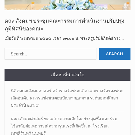
คณะ​สังคม​ฯ ​ประชุมคณะกรรมการดำเนินงานปรับปรุง
ภูมิทัศน์ของคณะ
เมื่อวันที่​ ๖ เมษายน​ ๒๕​๖​๕​ เวลา​ ๑๓.๐๐ น.​ พระครู​ปริยัติ​กิตติ​ธำรง,…
เนื้อหาที่น่าสนใจ
นิสิตคณะสังคมศาสตร์​ คว้ารางวัลชนะเลิศ และรางวัลรองชนะ
เลิศอันดับ ๑ การแข่งขันตอบปัญหากฏหมาย ระดับอุดมศึกษา
ประจำปี ๒๕๖๙
คณะสังคมศาสตร์ ขอแสดงความเสียใจอย่างสุดซึ่ง และร่วม
ไว้อาลัยต่อเหตุการณ์ความรุนแรงที่เกิดขึ้น ณ โรงเรียน
เทพศิรินทร์ นนทบุรี