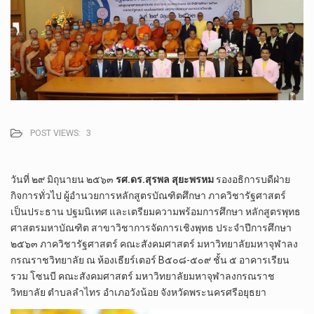
POST VIEWS:
3
วันที่ ๒๙ มิถุนายน ๒๕๖๓
รศ.ดร.สุรพล สุยะพรหม
รองอธิการบดีฝ่าย
กิจการทั่วไป ผู้อำนวยการหลักสูตรบัณฑิตศึกษา ภาควิชารัฐศาสตร์
เป็นประธาน ปฐมนิเทศ และเตรียมความพร้อมการศึกษา หลักสูตรพุทธ
ศาสตรมหาบัณฑิต สาขาวิชาการจัดการเชิงพุทธ ประจำปีการศึกษา
๒๕๖๓ ภาควิชารัฐศาสตร์ คณะสังคมศาสตร์ มหาวิทยาลัยมหาจุฬาลง
กรณราชวิทยาลัย ณ ห้องเธียร์เตอร์ B๕๐๘-๕๐๙ ชั้น ๕ อาคารเรียน
รวม โซนบี คณะสังคมศาสตร์ มหาวิทยาลัยมหาจุฬาลงกรณราช
วิทยาลัย ตำบลลำไทร อำเภอวังน้อย จังหวัดพระนครศรีอยุธยา