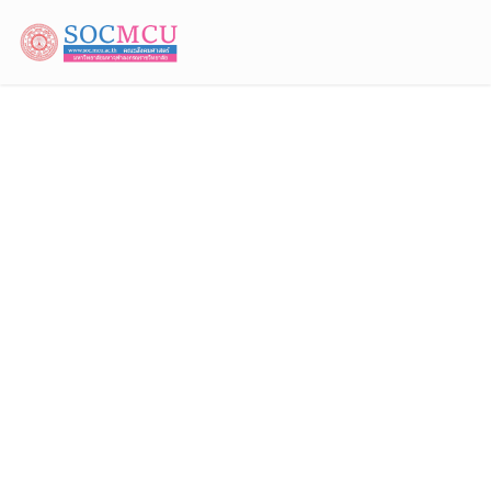
คณบดี​คณะ​สังคม​ศาสตร์​ ร่วม
ต้อนรับเอกอัครราชทูต
สหรัฐอเมริกาประจำประเทศไทย