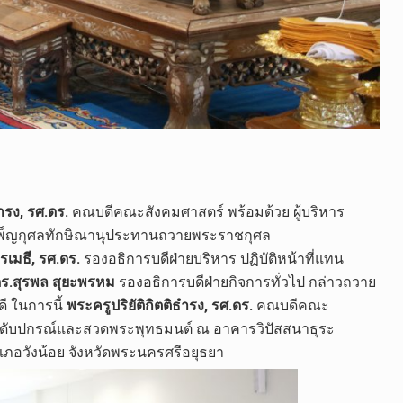
ธำรง, รศ.ดร.
คณบดีคณะสังคมศาสตร์ พร้อมด้วย ผู้บริหาร​
ิธีบำเพ็ญกุศลทักษิณานุประทานถวายพระราชกุศล
เมธี, รศ.ดร.
รองอธิการบดีฝ่ายบริหาร ปฏิบัติหน้าที่แทน
ร.สุรพล สุยะพรหม
​ รองอธิการบดีฝ่ายกิจการทั่วไป​ กล่าวถวาย
ี ในการนี้​
พระครูปริยัติกิตติธำรง, รศ.ดร.
คณบดีคณะ
มสดับปกรณ์และสวดพระพุทธมนต์​ ณ​ อาคารวิปัสสนา​ธุระ​
ำเภอวังน้อย จังหวัดพระนครศรีอยุธยา