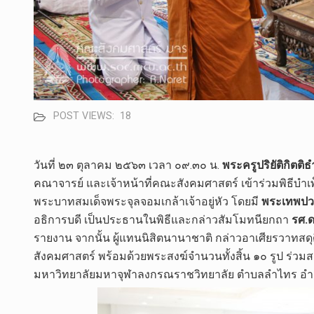
POST VIEWS:
18
วันที่ ๒๓ ตุลาคม ๒๕๖๓ เวลา ๐๙.๓๐ น.
พระครูปริยัติกิตติ
คณาจารย์​ และ​เจ้า​หน้าที่​คณะ​สังคม​ศาสตร์​ เข้าร่วมพ
พระบาทสมเด็จพระจุลจอมเกล้าเจ้าอยู่หัว​ โดยมี
พระเทพปวร
อธิการบดี​ เป็นประธานในพิธีและกล่าวสัมโมทนียกถา​
รศ.ด
รายงาน จากนั้น​ ผู้แทนนิสิตนานาชาติ กล่าวอาเศียรวาทสดุด
สังคมศาสตร์ พร้อมด้วยพระสงฆ์จำนวนทั้งสิ้น ๑๐​ รูป​ ร่ว
มหาวิทยาลัย​มหา​จุฬา​ลง​ก​รณ​ราช​วิทยาลัย​ ตำบลลำไทร อ