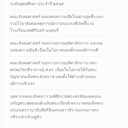
ระดับอุดมศึกษา ประจำปี ๒๕๖๙
คณะสังคมศาสตร์ ขอแสดงความเสียใจอย่างสุดซึ่ง และ
ร่วมไว้อาลัยต่อเหตุการณ์ความรุนแรงที่เกิดขึ้น ณ
โรงเรียนเทพศิรินทร์ นนทบุรี
คณะสังคมศาสตร์ ขอกราบถวายมุทิตาสักการะ และขอ
แสดงความยินดี เนื่องในโอกาสแต่งตั้งรองอธิการบดี
คณะสังคมศาสตร์ ขอกราบถวายมุทิตาสักการะ พระ
พรหมวัชรธีราจารย์, ศ.ดร. เนื่องในโอกาสได้รับพระ
บัญชาสมเด็จพระสังฆราช แต่งตั้งให้ดำรงตำแหน่ง
อธิการบดี มจร
บุคลากรคณะสังคมฯ ร่วมพิธีถวายพระพรชัยมงคลและ
เจริญพระพุทธมนต์เฉลิมพระเกียรติ พระบาทสมเด็จพระ
ปรเมนทรรามาธิบดีศรีสินทรมหาวชิราลงกรณฯ พระ
วชิรเกล้าเจ้าอยู่หัว