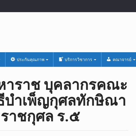
ประกันคุณภาพ
บริการวิชาการ
คณาจารย์
มหาราช บุคลากรคณะ
ธีบำเพ็ญกุศลทักษิณา
ราชกุศล ร.๕