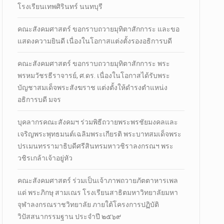
โรงเรียนเทพศิรินทร์ นนทบุรี
คณะสังคมศาสตร์ ขอกราบถวายมุทิตาสักการะ และขอ
แสดงความยินดี เนื่องในโอกาสแต่งตั้งรองอธิการบดี
คณะสังคมศาสตร์ ขอกราบถวายมุทิตาสักการะ พระ
พรหมวัชรธีราจารย์, ศ.ดร. เนื่องในโอกาสได้รับพระ
บัญชาสมเด็จพระสังฆราช แต่งตั้งให้ดำรงตำแหน่ง
อธิการบดี มจร
บุคลากรคณะสังคมฯ ร่วมพิธีถวายพระพรชัยมงคลและ
เจริญพระพุทธมนต์เฉลิมพระเกียรติ พระบาทสมเด็จพระ
ปรเมนทรรามาธิบดีศรีสินทรมหาวชิราลงกรณฯ พระ
วชิรเกล้าเจ้าอยู่หัว
คณะสังคมศาสตร์ ร่วมเป็นเจ้าภาพถวายภัตตาหารเพล
แด่ พระภิกษุ สามเณร โรงเรียนสาธิตมหาวิทยาลัยมหา
จุฬาลงกรณราชวิทยาลัย ภายใต้โครงการปฏิบัติ
วิปัสสนากรรมฐาน ประจำปี ๒๕๖๙