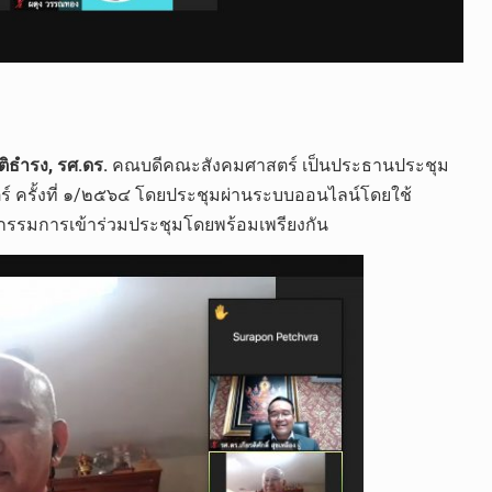
ตติ​ธำรง, รศ.ดร.
​ คณบดี​คณะ​สังคม​ศาสตร์​ เป็นประธานประชุม​
ั้ง​ที่​ ๑​/๒๕๖๔​ โดยประชุมผ่านระบบออนไลน์​โดยใช้
กรรมการ​เข้าร่วม​ประชุม​โดยพร้อมเพรียง​กัน