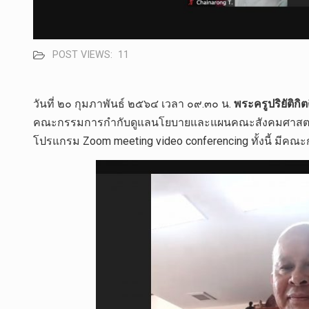
POST VIEWS:
11
วันที่​ ๒๐ กุมภาพันธ์​ ๒๕​๖​๔​ เวลา​ ๐๙.๓๐ น.​
พระครู​ปริยัติ​กิ
คณะกรรมการ​กำกับดูแลนโยบาย​และแผนคณะสังคม​ศาสตร์​ คร
โปรแกรม​ Zoom​ meeting video conferencing ทั้งนี้​ มีคณะ