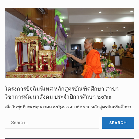
โครงการปัจฉิมนิเทศ​ หลักสูตร​บัณฑิต​ศึกษา​ สาขา
วิชาการพัฒนาสังคม​ ประจำปีการศึกษา​ ๒๕๖๑
เมื่อวัน​พุธ​ที่ ๒๒ พฤษภาคม​ ๒๕๖๒ เวลา ๙.๐๐ น. หลักสูตร​บัณฑิต​ศึกษา​…