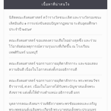
เนื้อหาที่น่าสนใจ
นิสิตคณะสังคมศาสตร์​ คว้ารางวัลชนะเลิศ และรางวัลรองชนะ
เลิศอันดับ ๑ การแข่งขันตอบปัญหากฏหมาย ระดับอุดมศึกษา
ประจำปี ๒๕๖๙
คณะสังคมศาสตร์ ขอแสดงความเสียใจอย่างสุดซึ่ง และร่วม
ไว้อาลัยต่อเหตุการณ์ความรุนแรงที่เกิดขึ้น ณ โรงเรียน
เทพศิรินทร์ นนทบุรี
คณะสังคมศาสตร์ ขอกราบถวายมุทิตาสักการะ และขอแสดง
ความยินดี เนื่องในโอกาสแต่งตั้งรองอธิการบดี
คณะสังคมศาสตร์ ขอกราบถวายมุทิตาสักการะ พระพรหมวัชร
ธีราจารย์, ศ.ดร. เนื่องในโอกาสได้รับพระบัญชาสมเด็จพระ
สังฆราช แต่งตั้งให้ดำรงตำแหน่ง อธิการบดี มจร
บุคลากรคณะสังคมฯ ร่วมพิธีถวายพระพรชัยมงคลและเจริญ
พระพุทธมนต์เฉลิมพระเกียรติ พระบาทสมเด็จพระปรเมนทร