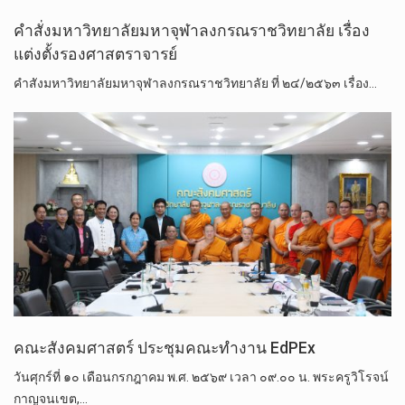
คำสั่งมหาวิทยาลัยมหาจุฬาลงกรณราชวิทยาลัย เรื่อง
แต่งตั้งรองศาสตราจารย์
คำสังมหาวิทยาลัยมหาจุฬาลงกรณราชวิทยาลัย ที่ ๒๔/๒๕๖๓ เรื่อง…
คณะสังคมศาสตร์ ประชุมคณะทำงาน EdPEx
วันศุกร์ที่ ๑๐ เดือนกรกฎาคม พ.ศ. ๒๕๖๙ เวลา ๐๙.๐๐ น. พระครูวิโรจน์
กาญจนเขต,…