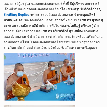
คณาจารย์​ผู้อาวุโส​ ของคณะสังคม​ศาสตร์​ ทั้งนี้​ มี​ผู้บริหาร​ คณาจารย์​
เจ้า​หน้าที่​ และ​นิสิต​คณะ​สังคม​ศาสตร์​ นำโดย​
พระครู​ปริยัติ​กิตติ​ธำรง,
Breitling Replica
รศ.ดร.​
คณบดี​คณะ​สังคม​ศาสตร์​
พระอุดม​สิทธิ​
นายก, ผศ.ดร.​
รองคณบดี​คณะสังคม​ศาสตร์​ ฝ่ายบริหาร​
รศ.ดร.สุรพล​ สุ​
ยะ​พรหม​
รอง​อธิการบดี​ฝ่าย​กิจการ​ทั่วไป​
รศ.ดร.โกนิฏฐ์​ ศรี​ทอง​
ผู้ช่วย​
อธิการบดี​ฝ่าย​วิชาการ​ และ​
รศ.ดร.เกียรติ​ศักดิ์​ สุข​เหลือง
​ รองคณบดี​
คณะ​สังคม​ศาสตร์​ ฝ่าย​วิชาการ​ เข้าร่วม​กิจกรรม​โดยพร้อมเพรียง​กัน​ ณ​
ลานกิจกรรม​ โซน​ B​ คณะสังคม​ศาสตร์​ มหา​วิทยาลัย​มหา​จุฬา​ลง​ก​รณ​
ราช​วิทยาลัย​ ตำบล​ลำ​ไทร​ อำเภอ​วังน้อย​ จังหวัด​พระนคร​ศรี​อยุธยา