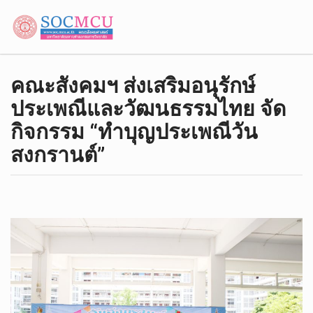
คณะสังคม​ฯ​ ส่งเสริม​อนุรักษ์​
ประเพณี​และ​วัฒนธรรม​ไทย​ จัด
กิจกรรม​ “ทำบุญ​ประเพณี​วัน​
สงกรานต์”