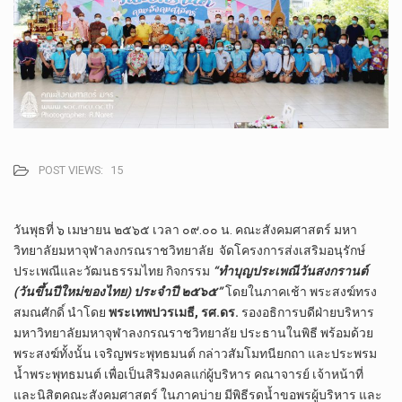
POST VIEWS:
15
วันพุธ​ที่ ๖ เมษายน​ ๒๕๖๕ เวลา​ ๐๙.๐๐ น.​ คณะสังคม​ศาสตร์​ มหา​
วิทยาลัย​มหา​จุฬา​ลง​ก​รณ​ราช​วิทยาลัย​ ​ จัดโครงการ​ส่งเสริม​อนุรักษ์​
ประเพณี​และ​วัฒนธรรม​ไทย​ กิจกรรม​
“ทำบุญ​ประเพณี​วัน​สงกรานต์​
(วัน​ขึ้นปีใหม่​ของไทย)​ ประจำ​ปี​ ๒๕​๖​๕​”
โดยในภาคเช้า​ พระสงฆ์​ทรง
สมณศักดิ์​ นำโดย​
พระเทพปวรเมธี, รศ.ดร.​
รอง​อธิการบดี​ฝ่าย​บริหาร​
มหาวิทยาลัย​มหา​จุฬา​ลง​ก​รณ​ราช​วิทยาลัย​ ประธาน​ในพิธี​ พร้อม​ด้วย
พระสงฆ์​ทั้งนั้น​ เจริญ​พระ​พุทธมนต์​ กล่าวสัมโมท​นี​ยก​ถา​ และประพรม​
น้ำพระพุทธมนต์​ เพื่อเป็นสิริมงคล​แก่​ผู้บริหาร​ คณาจารย์​ เจ้า​หน้าที่​
และ​นิสิต​คณะ​สังคม​ศาสตร์​ ในภาคบ่าย​ มีพิธี​รดน้ำขอพรผู้บริหาร​ และ