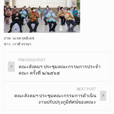
ภาพ​ : นเรศ​ ฤ​ทธิ​เดช
ข่าว​ : เรวดี​ จรรยา
PREVIOUS POST
Post
คณะสังคมฯ ประชุมคณะกรรมการประจำ
navigation
คณะ ครั้งที่ ๒/๒๕๖๕
NEXT POST
คณะ​สังคม​ฯ ​ประชุมคณะกรรมการดำเนิน
งานปรับปรุงภูมิทัศน์ของคณะ