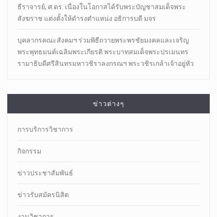
ธีราจารย์, ศ.ดร. เนื่องในโอกาสได้รับพระบัญชาสมเด็จพระ
สังฆราช แต่งตั้งให้ดำรงตำแหน่ง อธิการบดี มจร
บุคลากรคณะสังคมฯ ร่วมพิธีถวายพระพรชัยมงคลและเจริญ
พระพุทธมนต์เฉลิมพระเกียรติ พระบาทสมเด็จพระปรเมนทร
รามาธิบดีศรีสินทรมหาวชิราลงกรณฯ พระวชิรเกล้าเจ้าอยู่หัว
ข่าวต่างๆ
การบริการวิชาการ
กิจกรรม
ข่าวประชาสัมพันธ์
ข่าวรับสมัครนิสิต
งานวิชาการ