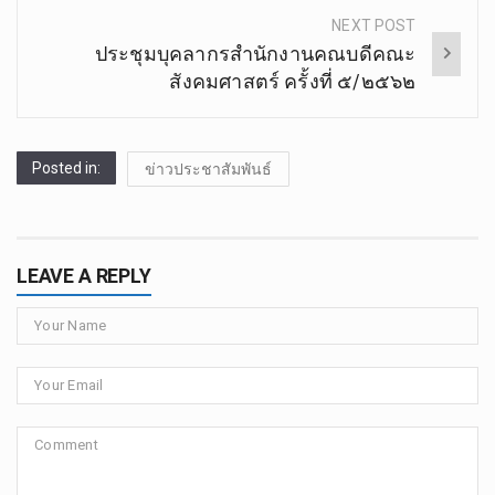
NEXT POST
ประชุม​บุคลากร​สำนักงาน​คณบดี​คณะ​
สังคม​ศาสตร์​ ครั้ง​ที่​ ๕/๒๕๖๒
Posted in:
ข่าวประชาสัมพันธ์
LEAVE A REPLY