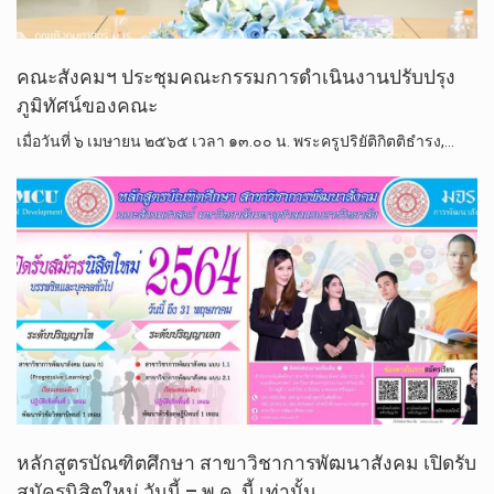
คณะ​สังคม​ฯ ​ประชุมคณะกรรมการดำเนินงานปรับปรุง
ภูมิทัศน์ของคณะ
เมื่อวันที่​ ๖ เมษายน​ ๒๕​๖​๕​ เวลา​ ๑๓.๐๐ น.​ พระครู​ปริยัติ​กิตติ​ธำรง,…
หลักสูตร​บัณฑิต​ศึกษา​ สาขา​วิชา​การพัฒนา​สังคม เปิดรับ
สมัครนิสิตใหม่ วันนี้ – พ.ค. นี้ เท่านั้น