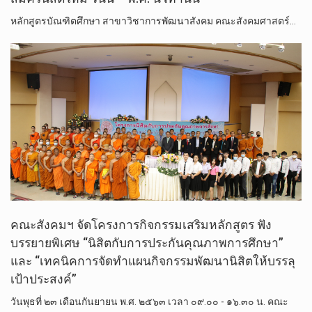
หลักสูตร​บัณฑิต​ศึกษา​ สาขา​วิชา​การพัฒนา​สังคม​ คณะสังคมศาสตร์…
คณะสังคมฯ จัดโครงการกิจกรรมเสริมหลักสูตร ฟัง
บรรยายพิเศษ “นิสิตกับการประกันคุณภาพการศึกษา”
และ “เทคนิคการจัดทำแผนกิจกรรมพัฒนานิสิตให้บรรลุ
เป้าประสงค์”
วันพุธที่ ๒๓ เดือนกันยายน พ.ศ. ๒๕๖๓ เวลา ๐๙.๐๐ - ๑๖.๓๐ น. คณะ