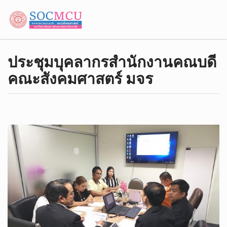
ประชุม​บุคลากร​สำนักงาน​คณบดี​
คณะ​สังคม​ศาสตร์​ มจร