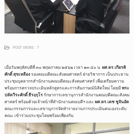
POST VIEWS:
7
เมื่อวันพฤหัสบ​ดี​ที่​ ๓๐​ พฤษภาคม​ ๒๕๖๒​ เวลา​ ๑๓.๔๐​ น.​
ผศ.ดร.เกียรติ​
ศักดิ์​ สุข​เหลือง​
รองคณบดี​คณะ​สังคม​ศาสตร์​ ฝ่าย​วิชาการ​ เป็น​ประธาน​
ประชุม​บุคลากร​สำนักงาน​คณบดี​คณะ​สังคม​ศาสตร์​ เพื่อเตรียม​ความ
พร้อม​การตรวจประเมิน​หลักสูตร​และการสัมภาษ​ณ์นิสิตใหม่​ โดย​มี​
พระ
ปลัด​วี​ระ​ศักดิ์​ ธ​ี​รง​ฺ​กุโร
​ รักษาการ​เลขานุการ​สำนักงาน​คณบดี​คณะ​สังคม​
ศาสตร์​ พร้อม​ด้วย​เจ้าหน้าที่​สำนักงาน​คณบดี​ฯ​ และ​
ผศ.ดร.เดช​ ชู​จัน​อัด​
คณะกรรมการ​และเลขานุการ​จัดทำรายงานการประเมินตนเองระดับ
คณะ​ เข้าร่วมประชุมโดยพร้อมเพียงกัน