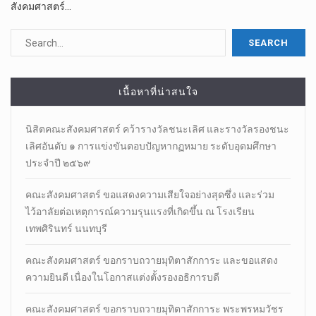
สังคมศาสตร์…
เนื้อหาที่น่าสนใจ
นิสิตคณะสังคมศาสตร์​ คว้ารางวัลชนะเลิศ และรางวัลรองชนะ
เลิศอันดับ ๑ การแข่งขันตอบปัญหากฏหมาย ระดับอุดมศึกษา
ประจำปี ๒๕๖๙
คณะสังคมศาสตร์ ขอแสดงความเสียใจอย่างสุดซึ่ง และร่วม
ไว้อาลัยต่อเหตุการณ์ความรุนแรงที่เกิดขึ้น ณ โรงเรียน
เทพศิรินทร์ นนทบุรี
คณะสังคมศาสตร์ ขอกราบถวายมุทิตาสักการะ และขอแสดง
ความยินดี เนื่องในโอกาสแต่งตั้งรองอธิการบดี
คณะสังคมศาสตร์ ขอกราบถวายมุทิตาสักการะ พระพรหมวัชร