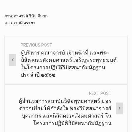
ภาพ​: อาจารย์​ วินัย​ มีมาก
ข่าว: เรวดี​ จรรยา
PREVIOUS POST
Post
ผู้บริหาร คณาจารย์ เจ้าหน้าที่ และพระ
navigation
นิสิตคณะสังคมศาสตร์ เจริญ​พระพุทธมนต์​
ในโครงการ​ปฏิบัติ​วิปัสสนา​กัมมัฏฐาน
ประจำปี ๒๕๖๒​
NEXT POST
ผู้​อำนวยการ​สถาบัน​วิจัยพุทธศาสตร์ มจร
ตรวจเยี่ยมให้กำลังใจ พระวิปัสสนาจารย์
บุคลากร และนิสิตคณะ​สังคม​ศาสตร์ ใน
โครงการ​ปฏิบัติ​วิปัสสนา​กัมมัฏฐาน​