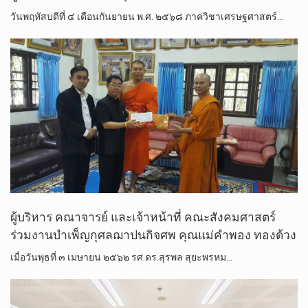
วันพฤหัสบดีที่ ๔ เดือนกันยายน พ.ศ. ๒๕๖๘ ภาควิชาเศรษฐศาสตร์…
ผู้บริหาร คณาจารย์ และเจ้าหน้าที่ คณะสังคมศาสตร์
ร่วมงานบำเพ็ญกุศลฌาปนกิจศพ​ คุณแม่คำพอง ทองด้วง
เมื่อวันพุธ​ที่​ ๓​ เมษายน​ ๒๕๖๒​ รศ.ดร.​สุรพล​ สุ​ยะ​พรหม​…