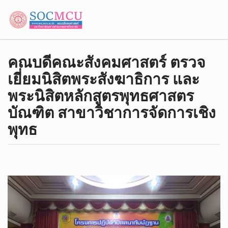
คณบดี​คณะ​สังคม​ศาสตร์​ ตรวจ
เยี่ยมนิสิตพระสังฆาธิการ​ และ
พระนิสิตหลักสูตร​พุทธ​ศ​า​ส​ตร​
บัณฑิต​ สาขาวิชา​การ​จัดการ​เชิง​
พุทธ