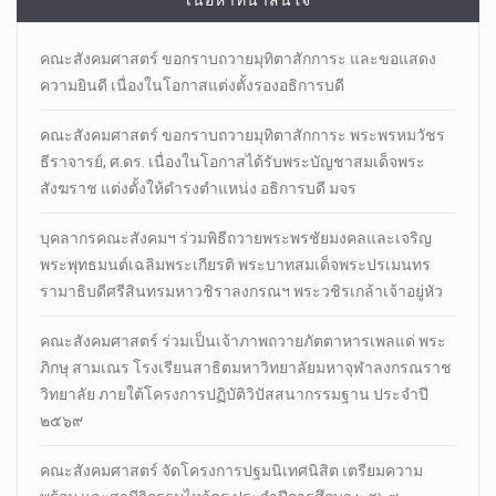
เนื้อหาที่น่าสนใจ
คณะสังคมศาสตร์ ขอกราบถวายมุทิตาสักการะ และขอแสดง
ความยินดี เนื่องในโอกาสแต่งตั้งรองอธิการบดี
คณะสังคมศาสตร์ ขอกราบถวายมุทิตาสักการะ พระพรหมวัชร
ธีราจารย์, ศ.ดร. เนื่องในโอกาสได้รับพระบัญชาสมเด็จพระ
สังฆราช แต่งตั้งให้ดำรงตำแหน่ง อธิการบดี มจร
บุคลากรคณะสังคมฯ ร่วมพิธีถวายพระพรชัยมงคลและเจริญ
พระพุทธมนต์เฉลิมพระเกียรติ พระบาทสมเด็จพระปรเมนทร
รามาธิบดีศรีสินทรมหาวชิราลงกรณฯ พระวชิรเกล้าเจ้าอยู่หัว
คณะสังคมศาสตร์ ร่วมเป็นเจ้าภาพถวายภัตตาหารเพลแด่ พระ
ภิกษุ สามเณร โรงเรียนสาธิตมหาวิทยาลัยมหาจุฬาลงกรณราช
วิทยาลัย ภายใต้โครงการปฏิบัติวิปัสสนากรรมฐาน ประจำปี
๒๕๖๙
คณะสังคมศาสตร์ จัดโครงการปฐมนิเทศนิสิต เตรียมความ