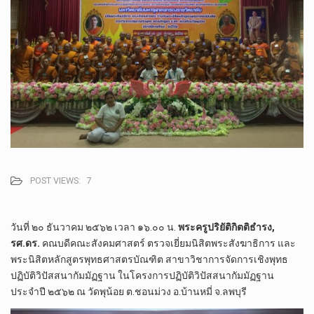
POST VIEWS:
7
วันที่​ ๒๐ ธันวาคม​ ๒๕๖๒​ เวลา​ ๑๖.๐๐​ น.
พระครู​ปริยัติ​กิตติ​ธำรง,
รศ.ดร.
​ คณบดี​คณะ​สังคม​ศาสตร์​ ตรวจเยี่ยมนิสิตพระสังฆาธิการ​ และ
พระนิสิตหลักสูตร​พุทธ​ศ​า​ส​ตร​บัณฑิต​ สาขาวิชา​การ​จัดการ​เชิง​พุทธ​
ปฏิบัติ​วิปัสสนา​กัมมัฏฐาน​ ในโครงการ​ปฏิบัติ​วิปัสสนา​กัมมัฏฐาน​
ประจำปี​ ๒๕​๖​๒​ ณ วัดพุน้อย​ ต.ชอนม่วง​ อ.บ้านหมี่​ จ.ลพบุรี​