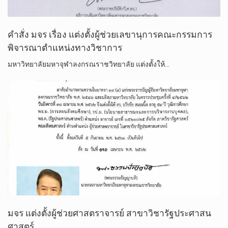
คำสั่ง​ มจร​ เรื่อง​ แต่งตั้ง​ผู้​ช่วยเลขานุการ​คณะกรรมการ​
พิจารณา​ตำแหน่ง​ทางวิชาการ
มหาวิทยาลัย​มหา​จุฬา​ลง​ก​รณ​ราช​วิทยาลัย​ แต่งตั้ง​ให้​…
มจร​ แต่งตั้ง​ผู้​ช่วยศาสตรา​จารย์​ สาขาวิชา​รัฐประ​ศ​า​สน​
ศาสตร์