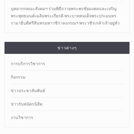
บุคลากรคณะสังคมฯ ร่วมพิธีถวายพระพรชัยมงคลและเจริญ
พระพุทธมนต์เฉลิมพระเกียรติ พระบาทสมเด็จพระปรเมนทร
รามาธิบดีศรีสินทรมหาวชิราลงกรณฯ พระวชิรเกล้าเจ้าอยู่หัว
ข่าวต่างๆ
การบริการวิชาการ
กิจกรรม
ข่าวประชาสัมพันธ์
ข่าวรับสมัครนิสิต
งานวิชาการ