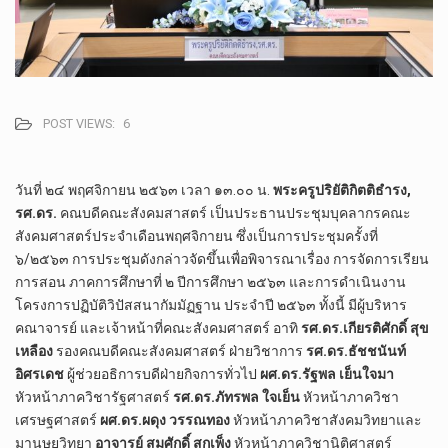
POST VIEWS:
6
วันที่ ๒๔ พฤศจิกายน ๒๕๖๓ เวลา ๑๓.๐๐ น.
พระครูปริยัติกิตติธำรง,
รศ.ดร.
คณบดีคณะสังคมสาสตร์ เป็นประธานประชุมบุคลากรคณะ
สังคมศาสตร์ประจำเดือนพฤศจิกายน ซึ่งเป็นการประชุมครั้งที่
๖/๒๕๖๓ การประชุมดังกล่าวจัดขึ้นเพื่อพิจารณาเรื่อง การจัดการเรียน
การสอน ภาคการศึกษาที่ ๒ ปีการศึกษา ๒๕๖๓ และการดำเนินงาน
โครงการปฏิบัติวิปัสสนากัมมัฏฐาน ประจำปี ๒๕๖๓ ทั้งนี้ มีผู้บริหาร
คณาจารย์ และเจ้าหน้าที่คณะสังคมศาสตร์ อาทิ
รศ.ดร.เกียรติศักดิ์ สุข
เหลือง
รองคณบดีคณะสังคมศาสตร์ ฝ่ายวิชาการ
รศ.ดร.ธัชชนันท์
อิศรเดช
ผู้ช่วยอธิการบดีฝ่ายกิจการทั่วไป
ผศ.ดร.รัฐพล เย็นใจมา
หัวหน้าภาควิชารัฐศาสตร์
รศ.ดร.ภัทรพล ใจเย็น
หัวหน้าภาควิชา
เศรษฐศาสตร์
ผศ.ดร.ผดุง วรรณทอง
หัวหน้าภาควิชาสังคมวิทยาและ
มานุษยวิทยา
อาจารย์ สมศักดิ์ สุกเพ็ง
หัวหน้าภาควิชานิติศาสตร์