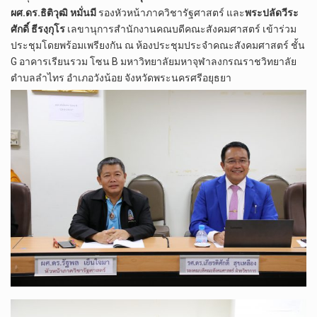
ผศ.ดร.ธิติวุฒิ หมั่นมี
รองหัวหน้าภาควิชารัฐศาสตร์ และ
พระปลัดวีระ
ศักดิ์ ธีรงฺกุโร
เลขานุการสำนักงานคณบดีคณะสังคมศาสตร์ เข้าร่วม
ประชุมโดยพร้อมเพรียงกัน ณ ห้องประชุมประจำคณะสังคมศาสตร์ ชั้น
G อาคารเรียนรวม โซน B มหาวิทยาลัยมหาจุฬาลงกรณราชวิทยาลัย
ตำบลลำไทร อำเภอวังน้อย จังหวัดพระนครศรีอยุธยา