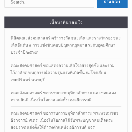
เนื้อหาที่น่าสนใจ
นิสิตคณะสังคมศาสตร์​ คว้ารางวัลชนะเลิศ และรางวัลรองชนะ
เลิศอันดับ ๑ การแข่งขันตอบปัญหากฏหมาย ระดับอุดมศึกษา
ประจำปี ๒๕๖๙
คณะสังคมศาสตร์ ขอแสดงความเสียใจอย่างสุดซึ่ง และร่วม
ไว้อาลัยต่อเหตุการณ์ความรุนแรงที่เกิดขึ้น ณ โรงเรียน
เทพศิรินทร์ นนทบุรี
คณะสังคมศาสตร์ ขอกราบถวายมุทิตาสักการะ และขอแสดง
ความยินดี เนื่องในโอกาสแต่งตั้งรองอธิการบดี
คณะสังคมศาสตร์ ขอกราบถวายมุทิตาสักการะ พระพรหมวัชร
ธีราจารย์, ศ.ดร. เนื่องในโอกาสได้รับพระบัญชาสมเด็จพระ
สังฆราช แต่งตั้งให้ดำรงตำแหน่ง อธิการบดี มจร