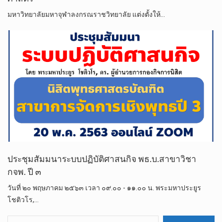
มหา​วิทยาลัย​มหา​จุฬา​ลง​ก​รณ​ราช​วิทยาลัย​ แต่งตั้ง​ให้​…
ประชุมสัมมนาระบบปฏิบัติศาสนกิจ พธ.บ.สาขาวิชา
กจพ. ปี ๓
วันที่ ๒๐ พฤษภาคม ๒๕๖๓ เวลา ๐๙.๐๐ - ๑๑.๐๐ น. พระมหาประยูร
โชติวโร,…