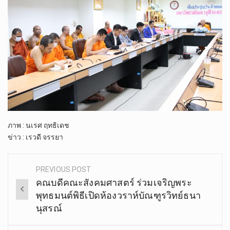
ภาพ : นเรศ ฤทธิเดช
ข่าว : เรวดี จรรยา
PREVIOUS POST
Post
คณบดี​คณะ​สังคม​ศาสตร์​ ร่วมเจริญ​พระ​
navigation
พุทธมนต์​พิธีเปิดห้อง​วราห์บัณฑูรวิทย์ธนา
นุสรณ์