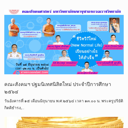
คณะสังคมฯ ปฐมนิเทศนิสิตใหม่ ประจำปีการศึกษา
๒๕๖๔
วันอังคารที่ ๑๕ เดือนมิถุนายน พ.ศ.๒๕๖๔ เวลา ๑๓.๐๐ น. พระครูปริยัติ
กิตติธำรง,…