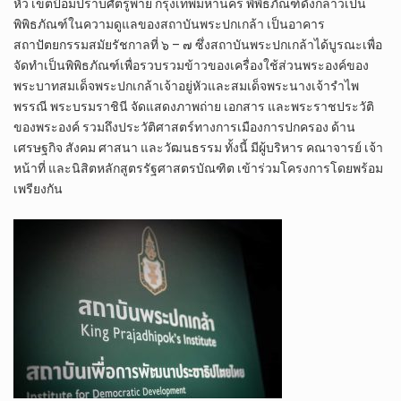
หัว เขตป้อมปราบศัตรูพ่าย กรุงเทพมหานคร พิพิธภัณฑ์ดังกล่าวเป็น
พิพิธภัณฑ์ในความดูแลของสถาบันพระปกเกล้า เป็นอาคาร
สถาปัตยกรรมสมัยรัชกาลที่ ๖ – ๗ ซึ่งสถาบันพระปกเกล้าได้บูรณะเพื่อ
จัดทำเป็นพิพิธภัณฑ์เพื่อรวบรวมข้าวของเครื่องใช้ส่วนพระองค์ของ
พระบาทสมเด็จพระปกเกล้าเจ้าอยู่หัวและสมเด็จพระนางเจ้ารำไพ
พรรณี พระบรมราชินี จัดแสดงภาพถ่าย เอกสาร และพระราชประวัติ
ของพระองค์ รวมถึงประวัติศาสตร์ทางการเมืองการปกครอง ด้าน
เศรษฐกิจ สังคม ศาสนา และวัฒนธรรม ทั้งนี้ มีผู้บริหาร คณาจารย์ เจ้า
หน้าที่ และนิสิตหลักสูตรรัฐศาสตรบัณฑิต เข้าร่วมโครงการโดยพร้อม
เพรียงกัน