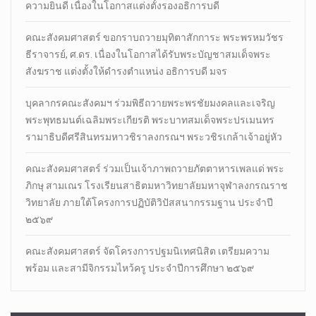
ความยินดี เนื่องในโอกาสแต่งตั้งรองอธิการบดี
คณะสังคมศาสตร์ ขอกราบถวายมุทิตาสักการะ พระพรหมวัชร
ธีราจารย์, ศ.ดร. เนื่องในโอกาสได้รับพระบัญชาสมเด็จพระ
สังฆราช แต่งตั้งให้ดำรงตำแหน่ง อธิการบดี มจร
บุคลากรคณะสังคมฯ ร่วมพิธีถวายพระพรชัยมงคลและเจริญ
พระพุทธมนต์เฉลิมพระเกียรติ พระบาทสมเด็จพระปรเมนทร
รามาธิบดีศรีสินทรมหาวชิราลงกรณฯ พระวชิรเกล้าเจ้าอยู่หัว
คณะสังคมศาสตร์ ร่วมเป็นเจ้าภาพถวายภัตตาหารเพลแด่ พระ
ภิกษุ สามเณร โรงเรียนสาธิตมหาวิทยาลัยมหาจุฬาลงกรณราช
วิทยาลัย ภายใต้โครงการปฏิบัติวิปัสสนากรรมฐาน ประจำปี
๒๕๖๙
คณะสังคมศาสตร์ จัดโครงการปฐมนิเทศนิสิต เตรียมความ
พร้อม และสามีจิกรรมไหว้ครู ประจำปีการศึกษา ๒๕๖๙