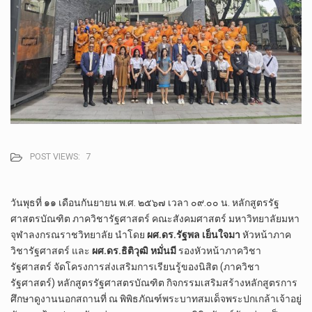
POST VIEWS:
7
วันพุธที่ ๑๑ เดือนกันยายน พ.ศ. ๒๕๖๗ เวลา ๐๙.๐๐ น. หลักสูตรรัฐ
ศาสตรบัณฑิต ภาควิชารัฐศาสตร์ คณะสังคมศาสตร์ มหาวิทยาลัยมหา
จุฬาลงกรณราชวิทยาลัย นำโดย
ผศ.ดร.รัฐพล เย็นใจมา
หัวหน้าภาค
วิชารัฐศาสตร์ และ
ผศ.ดร.ธิติวุฒิ หมั่นมี
รองหัวหน้าภาควิชา
รัฐศาสตร์ จัดโครงการส่งเสริมการเรียนรู้ของนิสิต (ภาควิชา
รัฐศาสตร์) หลักสูตรรัฐศาสตรบัณฑิต กิจกรรมเสริมสร้างหลักสูตรการ
ศึกษาดูงานนอกสถานที่ ณ พิพิธภัณฑ์พระบาทสมเด็จพระปกเกล้าเจ้าอยู่