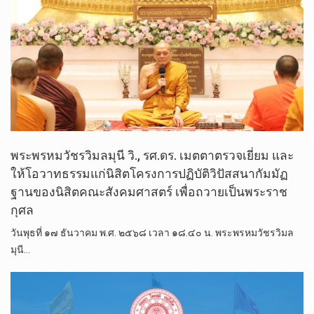
พระพรหมวัชรวิมลมุนี วิ., รศ.ดร.​ เมตตาตรวจเยี่ยม และ
ให้โอวาทธรรมแก่นิสิตโครงการ​ปฏิบัติ​วิปัสสนา​กัมมัฏ
ฐาน​ของ​นิสิต​คณะ​สังคม​ศาสตร์​ เพื่อถวายเป็นพระราช
กุศล
วันพุธที่ ๑๗ ธันวาคม พ.ศ. ๒๕๖๘ เวลา ๑๘.๔๐ น. พระพรหมวัชรวิมล
มุนี…