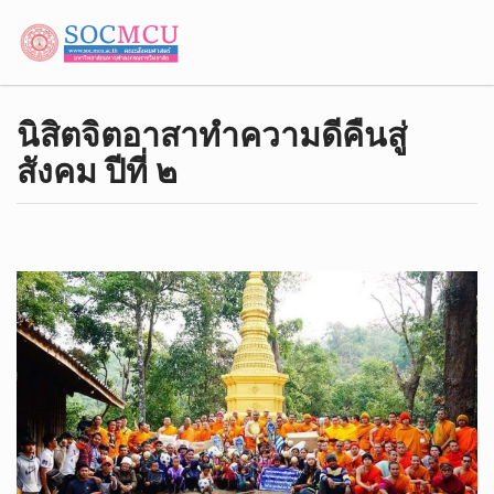
นิสิตจิต​อาสา​ทำความดี​คืน​สู่​
สังคม​ ปีที่​ ๒​