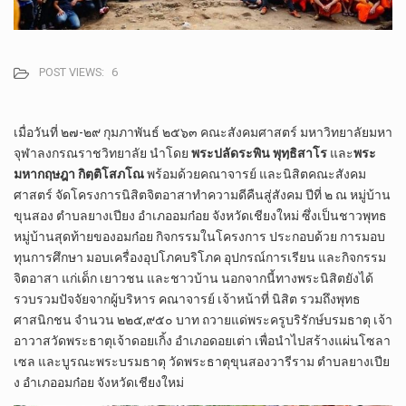
POST VIEWS:
6
เมื่อวันที่​ ๒๗-๒๙​ กุมภาพันธ์​ ๒๕​๖​๓​ คณะสังคม​ศาสตร์​ มหา​วิทยาลัย​มหา​
จุฬา​ลง​ก​รณ​ราช​วิทยาลัย​ นำโดย​
พระปลัด​ระพิน​ พุทฺธิสาโร
และ
พระ
มหา​กฤษฎา​ กิตฺติโสภ​โณ
​ พร้อมด้วยคณาจารย์​ และ​นิสิต​คณะ​สังคม​
ศาสตร์​ จัดโครงการ​นิสิตจิต​อาสา​ทำความดี​คืน​สู่​สังคม​ ปีที่​ ๒​ ณ​ หมู่​บ้าน​
ขุน​สอง​ ตำ​บล​ยางเปียง​ อำเภอ​อมก๋อย​ จังหวัด​เชียงใหม่​ ซึ่งเป็นชาวพุทธ​
หมู่บ้าน
​สุดท้ายของอมก๋อย​ กิจกรรม​ใน​โครงการ​ ประกอบด้วย​ การมอบ
ทุนการศึกษา​ มอบเครื่องอุปโภคบริโภค​ อุปกรณ์​การเรียน​ และกิจกรรม​
จิตอาสา​ แก่เด็ก​ เยาวชน​ และชาวบ้าน​ ​​​นอกจากนี้ทางพระนิสิต​ยังได้
รวบรวมปัจจัยจากผู้บริหาร​ คณาจารย์​ เจ้าหน้าที่​ นิสิต​ รวมถึงพุทธ​
ศาสนิกชน​ จำนวน​ ๒๒๕,๙๕๐​ บาท​ ถวายแด่พระครูบริรักษ์​บรมธาตุ​ เจ้า
อาวาสวัดพระธาตุ​เจ้าดอยเกิ้ง​ อำเภอดอยเต่า​ เพื่อนำไปสร้างแผ่นโซลา
เซล​ และบูรณะ​พระ​บรม​ธาตุ​ วัดพระธาตุ​ขุนสองวารีราม​ ตำ​บล​ยางเปีย
ง​ อำเภอ​อมก๋อย​ จังหวัด​เชียงใหม่