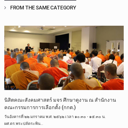
FROM THE SAME CATEGORY
นิสิตคณะสังคมศาสตร์​ มจร ศึกษาดูงาน​ ณ สำนักงาน
คณะกรรมการการเลือกตั้ง (กกต.)
วันอังคารที่ ๒๒ มกราคม พ.ศ. ๒๕๖๒ เวลา ๑๐.๓๐ -​ ๑๕.๓๐​ น.​
ผศ.ดร.พระปลัดระพิน…