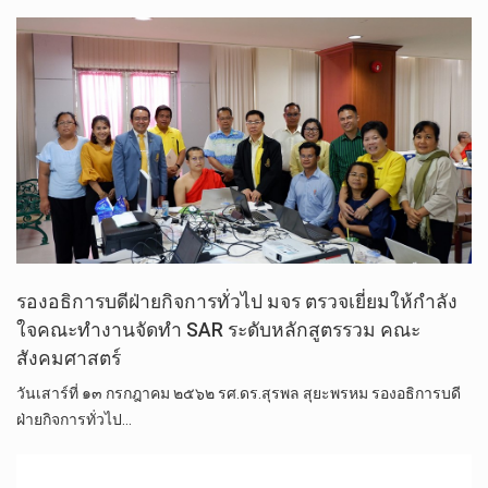
รองอธิการบดีฝ่าย​กิจการ​ทั่วไป​ มจร ตรวจเยี่ยมให้กำลัง
ใจคณะทำงานจัดทำ SAR​ ระดับ​หลักสูตร​รวม คณะ
สังคมศาสตร์​
วันเสาร์​ที่​ ๑๓ กรกฎาคม ๒๕๖๒ รศ.ดร.สุรพล​ สุ​ยะ​พรหม​ รอง​อธิการบดี​
ฝ่าย​กิจการ​ทั่วไป​…