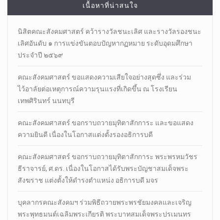
เนื้อหาที่น่าสนใจ
นิสิตคณะสังคมศาสตร์​ คว้ารางวัลชนะเลิศ และรางวัลรองชนะ
เลิศอันดับ ๑ การแข่งขันตอบปัญหากฏหมาย ระดับอุดมศึกษา
ประจำปี ๒๕๖๙
คณะสังคมศาสตร์ ขอแสดงความเสียใจอย่างสุดซึ่ง และร่วม
ไว้อาลัยต่อเหตุการณ์ความรุนแรงที่เกิดขึ้น ณ โรงเรียน
เทพศิรินทร์ นนทบุรี
คณะสังคมศาสตร์ ขอกราบถวายมุทิตาสักการะ และขอแสดง
ความยินดี เนื่องในโอกาสแต่งตั้งรองอธิการบดี
คณะสังคมศาสตร์ ขอกราบถวายมุทิตาสักการะ พระพรหมวัชร
ธีราจารย์, ศ.ดร. เนื่องในโอกาสได้รับพระบัญชาสมเด็จพระ
สังฆราช แต่งตั้งให้ดำรงตำแหน่ง อธิการบดี มจร
บุคลากรคณะสังคมฯ ร่วมพิธีถวายพระพรชัยมงคลและเจริญ
พระพุทธมนต์เฉลิมพระเกียรติ พระบาทสมเด็จพระปรเมนทร